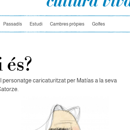
rcador
Passadís
Estudi
Cambres pròpies
Golfes
 és?
 personatge caricaturitzat per Matías a la seva
Catorze.