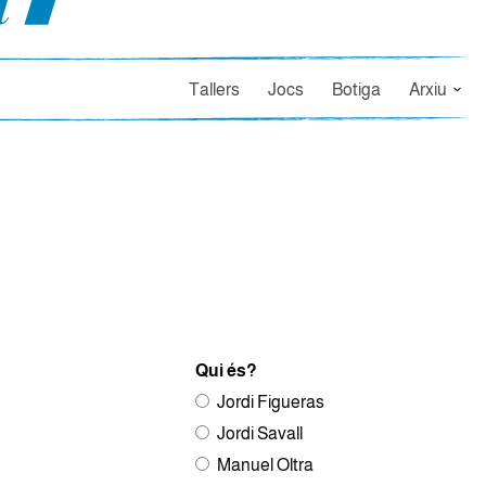
Tallers
Jocs
Botiga
Arxiu
Qui és?
Jordi Figueras
Jordi Savall
Manuel Oltra