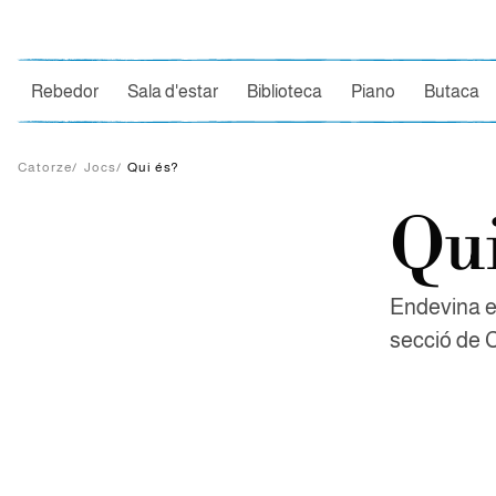
Ce
Rebedor
Sala d'estar
Biblioteca
Piano
Butaca
Catorze
/
Jocs
/
Qui és?
Qui
Endevina el
secció de 