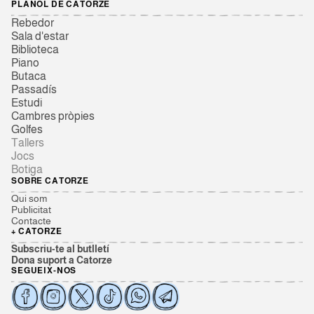
PLÀNOL DE CATORZE
Rebedor
Sala d'estar
Biblioteca
Piano
Butaca
Passadís
Estudi
Cambres pròpies
Golfes
Tallers
Jocs
Botiga
SOBRE CATORZE
Qui som
Publicitat
Contacte
+ CATORZE
Subscriu-te al butlletí
Dona suport a Catorze
SEGUEIX-NOS