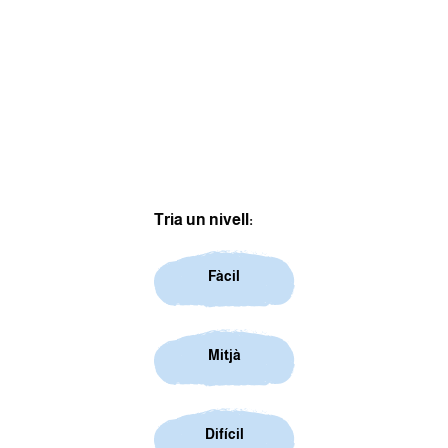
Tria un nivell:
Fàcil
Mitjà
Difícil