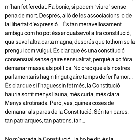
m’han fet feredat. Fa bonic, si podem “viure” sense
pena de mort. Després, allò de les associacions, o de
la llibertat d’expressió... És tan meravellosament
ambigu com ho pot ésser qualsevol altra constitució,
qualsevol altra carta magna, després que tothom se la
prengui com vulgui. És clar que és una constitució
consensual sense gaire sensualitat, perquè això fóra
demanar massa als polítics. No crec que els nostres
parlamentaris hagin tingut gaire temps de fer l’amor...
És clar que si l’haguessin fet més, la Constitució
hauria sortit menys llauna, més curta, més clara.
Menys atrotinada. Però, ves, quines coses de
demanar als pares de la Constitució. Són tan pares,
tan patriarques, tan patrons, tan...
No m’agrada la Constitució. Ja ho he dit: és la