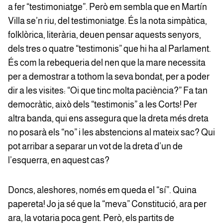
a fer “testimoniatge”. Però em sembla que en Martín
Villa se’n riu, del testimoniatge. És la nota simpàtica,
folklòrica, literària, deuen pensar aquests senyors,
dels tres o quatre “testimonis” que hi ha al Parlament.
És com la rebequeria del nen que la mare necessita
per a demostrar a tothom la seva bondat, per a poder
dir a les visites: “Oi que tinc molta paciència?” Fa tan
democràtic, això dels “testimonis” a les Corts! Per
altra banda, qui ens assegura que la dreta més dreta
no posarà els “no” i les abstencions al mateix sac? Qui
pot arribar a separar un vot de la dreta d’un de
l’esquerra, en aquest cas?
Doncs, aleshores, només em queda el “sí”. Quina
papereta! Jo ja sé que la “meva” Constitució, ara per
ara, la votaria poca gent. Però, els partits de