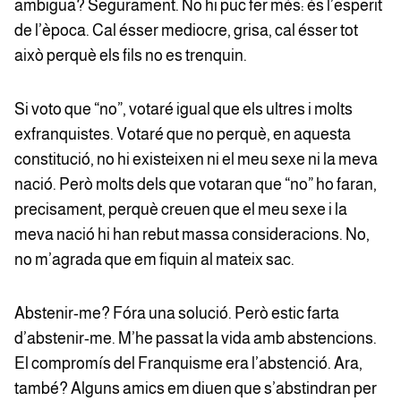
ambigua? Segurament. No hi puc fer més: és l’esperit
de l’època. Cal ésser mediocre, grisa, cal ésser tot
això perquè els fils no es trenquin.
Si voto que “no”, votaré igual que els ultres i molts
exfranquistes. Votaré que no perquè, en aquesta
constitució, no hi existeixen ni el meu sexe ni la meva
nació. Però molts dels que votaran que “no” ho faran,
precisament, perquè creuen que el meu sexe i la
meva nació hi han rebut massa consideracions. No,
no m’agrada que em fiquin al mateix sac.
Abstenir-me? Fóra una solució. Però estic farta
d’abstenir-me. M’he passat la vida amb abstencions.
El compromís del Franquisme era l’abstenció. Ara,
també? Alguns amics em diuen que s’abstindran per