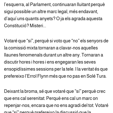
l’esquerra, al Parlament, continuaran lluitant perquè
sigui possible un altre marc legal, més endavant,
d’aquí uns quants anyets? O ja els agrada aquesta
Constitució? Misteri...
Votaré que “sí”, perquè si voto que “no” els senyors de
la comissió mixta tornaran a clavar-nos aquelles
llaunes fenomenals durant un altre any. Tornaran a
discutir hores i hores i ens engegaran les seves
ensopidíssimes sessions per la tele. I la veritat és que
prefereixo l’Errol Flynn més que no pas en Solé Tura.
Deixant la broma, sé que votaré que “sí” perquè crec
que ens cal serenitat. Perquè ens cal un marc on
repenjar-nos, encara que no ens agradi del tot. Votaré
que “sí” perquè prefereixo la discussió que la