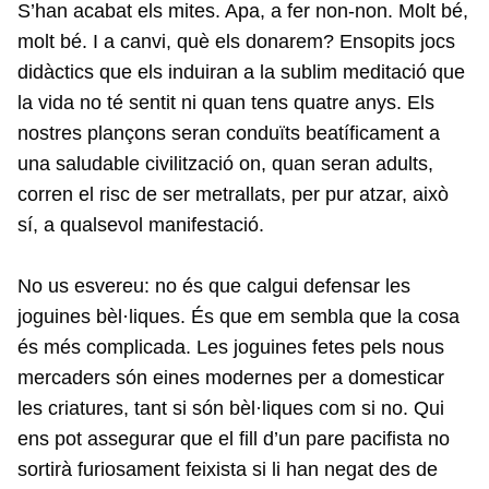
S’han acabat els mites. Apa, a fer non-non. Molt bé,
molt bé. I a canvi, què els donarem? Ensopits jocs
didàctics que els induiran a la sublim meditació que
la vida no té sentit ni quan tens quatre anys. Els
nostres plançons seran conduïts beatíficament a
una saludable civilització on, quan seran adults,
corren el risc de ser metrallats, per pur atzar, això
sí, a qualsevol manifestació.
No us esvereu: no és que calgui defensar les
joguines bèl·liques. És que em sembla que la cosa
és més complicada. Les joguines fetes pels nous
mercaders són eines modernes per a domesticar
les criatures, tant si són bèl·liques com si no. Qui
ens pot assegurar que el fill d’un pare pacifista no
sortirà furiosament feixista si li han negat des de