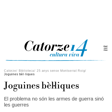
Catorze
/
Biblioteca
/
25 anys sense Montserrat Roig
/
Joguines bèl·liques
Joguines bèl·liques
El problema no són les armes de guerra sinó
les guerres