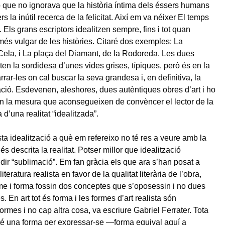
 que no ignorava que la història íntima dels éssers humans
s la inútil recerca de la felicitat. Així em va néixer El temps
. Els grans escriptors idealitzen sempre, fins i tot quan
més vulgar de les històries. Citaré dos exemples: La
ela, i La plaça del Diamant, de la Rodoreda. Les dues
ten la sordidesa d’unes vides grises, típiques, però és en la
rar-les on cal buscar la seva grandesa i, en definitiva, la
ació. Esdevenen, aleshores, dues autèntiques obres d’art i ho
n la mesura que aconsegueixen de convèncer el lector de la
d’una realitat “idealitzada”.
ta idealització a què em refereixo no té res a veure amb la
s descrita la realitat. Potser millor que idealització
dir “sublimació”. Em fan gràcia els que ara s’han posat a
iteratura realista en favor de la qualitat literària de l’obra,
me i forma fossin dos conceptes que s’oposessin i no dues
s. En art tot és forma i les formes d’art realista són
ormes i no cap altra cosa, va escriure Gabriel Ferrater. Tota
 té una forma per expressar-se —forma equival aquí a