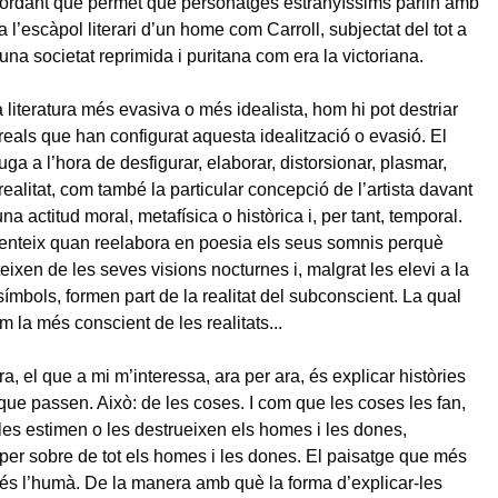
bordant que permet que personatges estranyíssims parlin amb
ca l’escàpol literari d’un home com Carroll, subjectat del tot a
una societat reprimida i puritana com era la victoriana.
la literatura més evasiva o més idealista, hom hi pot destriar
reals que han configurat aquesta idealització o evasió. El
uga a l’hora de desfigurar, elaborar, distorsionar, plasmar,
realitat, com també la particular concepció de l’artista davant
na actitud moral, metafísica o històrica i, per tant, temporal.
enteix quan reelabora en poesia els seus somnis perquè
eixen de les seves visions nocturnes i, malgrat les elevi a la
símbols, formen part de la realitat del subconscient. La qual
m la més conscient de les realitats...
, el que a mi m’interessa, ara per ara, és explicar històries
que passen. Això: de les coses. I com que les coses les fan,
 les estimen o les destrueixen els homes i les dones,
per sobre de tot els homes i les dones. El paisatge que més
s l’humà. De la manera amb què la forma d’explicar-les