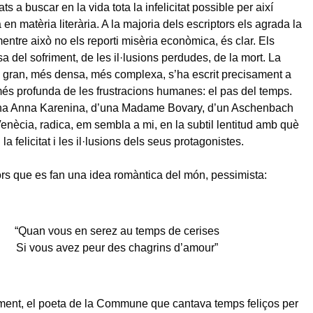
ats a buscar en la vida tota la infelicitat possible per així
 en matèria literària. A la majoria dels escriptors els agrada la
entre això no els reporti misèria econòmica, és clar. Els
sa del sofriment, de les il·lusions perdudes, de la mort. La
s gran, més densa, més complexa, s’ha escrit precisament a
més profunda de les frustracions humanes: el pas del temps.
na Anna Karenina, d’una Madame Bovary, d’un Aschenbach
Venècia, radica, em sembla a mi, en la subtil lentitud amb què
a felicitat i les il·lusions dels seus protagonistes.
ors que es fan una idea romàntica del món, pessimista:
“Quan vous en serez au temps de cerises
Si vous avez peur des chagrins d’amour”
ment, el poeta de la Commune que cantava temps feliços per