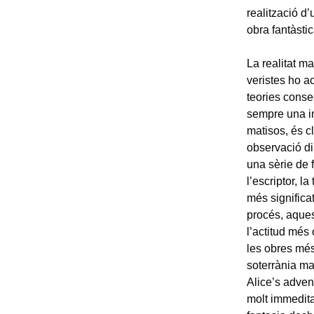
realització d
obra fantàsti
La realitat ma
veristes ho a
teories conseq
sempre una in
matisos, és cl
observació di
una sèrie de 
l’escriptor, l
més significa
procés, aquest
l’actitud més 
les obres més
soterrània man
Alice’s adven
molt immeditat