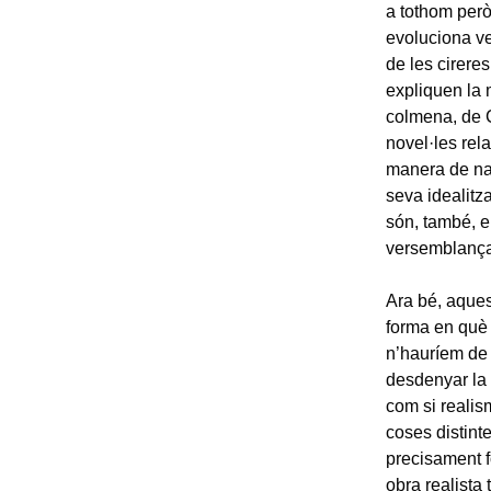
a tothom però
evoluciona ver
de les cireres
expliquen la 
colmena, de C
novel·les rela
manera de nar
seva idealitz
són, també, e
versemblança 
Ara bé, aques
forma en què é
n’hauríem de 
desdenyar la l
com si realis
coses distinte
precisament f
obra realista