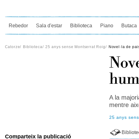
Ce
Rebedor
Sala d'estar
Biblioteca
Piano
Butaca
Catorze
/
Biblioteca
/
25 anys sense Montserrat Roig
/
Novel·la de pa
Nove
hum
A la majori
mentre aix
25 anys sens
Bibliot
Comparteix la publicació