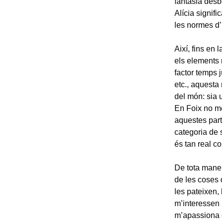
fantasia des
Alícia signifi
les normes d’
Així, fins en 
els elements 
factor temps j
etc., aquesta 
del món: sia u
En Foix no m
aquestes part
categoria de 
és tan real co
De tota manera
de les coses 
les pateixen,
m’interessen 
m’apassiona é