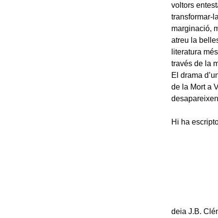
voltors entest
transformar-la
marginació, m
atreu la belle
literatura mé
través de la 
El drama d’u
de la Mort a 
desapareixen l
Hi ha escript
deia J.B. Clé