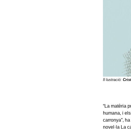
Il·lustració:
Cris
“La matèria pri
humana, i els
carronya”, ha
novel·la La c