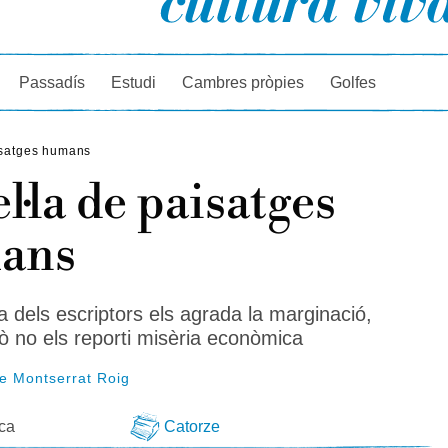
rcador
Passadís
Estudi
Cambres pròpies
Golfes
isatges humans
l·la de paisatges
ans
a dels escriptors els agrada la marginació,
ò no els reporti misèria econòmica
e Montserrat Roig
eca
Catorze