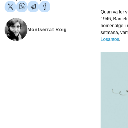
Quan va fer v
1946, Barcel
homenatge i r
Montserrat Roig
setmana, vam r
Losantos
.