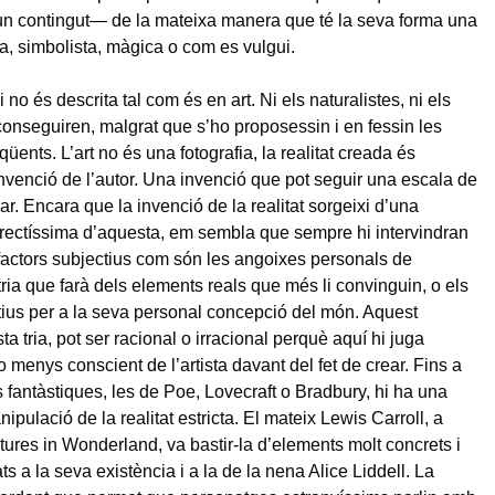
’un contingut— de la mateixa manera que té la seva forma una
ca, simbolista, màgica o com es vulgui.
i no és descrita tal com és en art. Ni els naturalistes, ni els
conseguiren, malgrat que s’ho proposessin i en fessin les
üents. L’art no és una fotografia, la realitat creada és
venció de l’autor. Una invenció que pot seguir una escala de
ar. Encara que la invenció de la realitat sorgeixi d’una
rectíssima d’aquesta, em sembla que sempre hi intervindran
factors subjectius com són les angoixes personals de
a tria que farà dels elements reals que més li convinguin, o els
tius per a la seva personal concepció del món. Aquest
a tria, pot ser racional o irracional perquè aquí hi juga
o menys conscient de l’artista davant del fet de crear. Fins a
 fantàstiques, les de Poe, Lovecraft o Bradbury, hi ha una
ipulació de la realitat estricta. El mateix Lewis Carroll, a
tures in Wonderland, va bastir-la d’elements molt concrets i
s a la seva existència i a la de la nena Alice Liddell. La