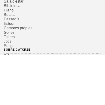
Sala d'estar
Biblioteca
Piano
Butaca
Passadís
Estudi
Cambres pròpies
Golfes
Tallers
Jocs
Botiga
SOBRE CATORZE
Qui som
Publicitat
Contacte
+ CATORZE
Subscriu-te al butlletí
Dona suport a Catorze
SEGUEIX-NOS
Avís legal
Política de privacitat
Política de cookies
Política de devolucions