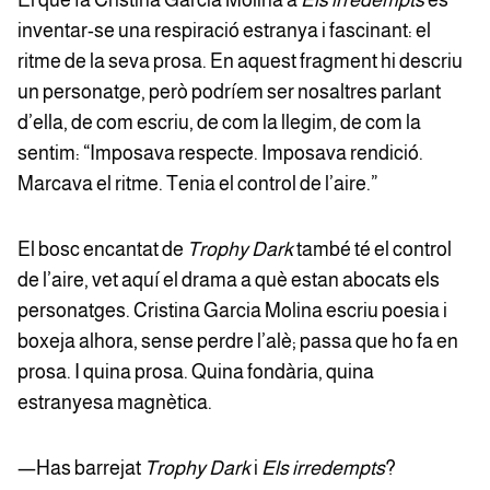
El que fa Cristina Garcia Molina a
Els irredempts
és
inventar-se una respiració estranya i fascinant: el
ritme de la seva prosa. En aquest fragment hi descriu
un personatge, però podríem ser nosaltres parlant
d’ella, de com escriu, de com la llegim, de com la
sentim: “Imposava respecte. Imposava rendició.
Marcava el ritme. Tenia el control de l’aire.”
El bosc encantat de
Trophy Dark
també té el control
de l’aire, vet aquí el drama a què estan abocats els
personatges. Cristina Garcia Molina escriu poesia i
boxeja alhora, sense perdre l’alè; passa que ho fa en
prosa. I quina prosa. Quina fondària, quina
estranyesa magnètica.
—Has barrejat
Trophy Dark
i
Els irredempts
?