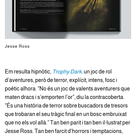
Jesse Ross
Em resulta hipnòtic,
Trophy Dark
: un joc de rol
d’aventures, però de terror, explícit, intens, fosc i
poètic alhora. “No és un joc de valents aventurers que
maten dracs i s’emporten l’or”, diu la contracoberta.
“És una història de terror sobre buscadors de tresors
que trobaran el seu tràgic final en un bosc embruixat
que no els vol allà.” Tan ben parit i tan ben il·lustrat per
Jesse Ross. Tan ben farcit d’horrors i temptacions,