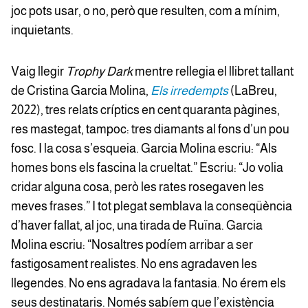
joc pots usar, o no, però que resulten, com a mínim,
inquietants.
Vaig llegir
Trophy Dark
mentre rellegia el llibret tallant
de Cristina Garcia Molina,
Els irredempts
(LaBreu,
2022), tres relats críptics en cent quaranta pàgines,
res mastegat, tampoc: tres diamants al fons d’un pou
fosc. I la cosa s’esqueia. Garcia Molina escriu: “Als
homes bons els fascina la crueltat.” Escriu: “Jo volia
cridar alguna cosa, però les rates rosegaven les
meves frases.” I tot plegat semblava la conseqüència
d’haver fallat, al joc, una tirada de Ruïna. Garcia
Molina escriu: “Nosaltres podíem arribar a ser
fastigosament realistes. No ens agradaven les
llegendes. No ens agradava la fantasia. No érem els
seus destinataris. Només sabíem que l’existència