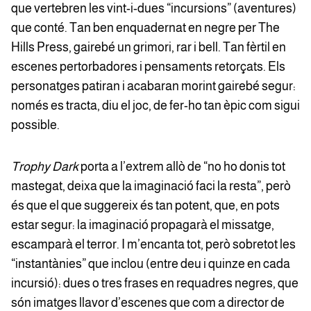
que vertebren les vint-i-dues “incursions” (aventures)
que conté. Tan ben enquadernat en negre per The
Hills Press, gairebé un grimori, rar i bell. Tan fèrtil en
escenes pertorbadores i pensaments retorçats. Els
personatges patiran i acabaran morint gairebé segur:
només es tracta, diu el joc, de fer-ho tan èpic com sigui
possible.
Trophy Dark
porta a l’extrem allò de “no ho donis tot
mastegat, deixa que la imaginació faci la resta”, però
és que el que suggereix és tan potent, que, en pots
estar segur: la imaginació propagarà el missatge,
escamparà el terror. I m’encanta tot, però sobretot les
“instantànies” que inclou (entre deu i quinze en cada
incursió): dues o tres frases en requadres negres, que
són imatges llavor d’escenes que com a director de