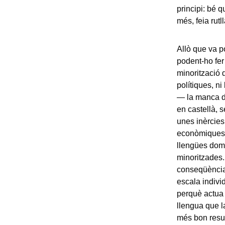
principi: bé q
més, feia rutl
Allò que va po
podent-ho fer
minorització 
polítiques, n
— la manca de
en castellà, 
unes inèrcies
econòmiques q
llengües domi
minoritzades.
conseqüència
escala individ
perquè actua 
llengua que l
més bon result