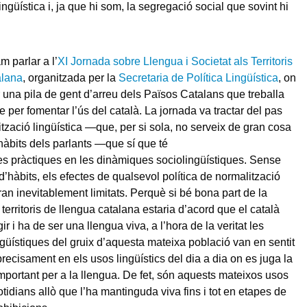
ingüística i, ja que hi som, la segregació social que sovint hi
m parlar a l’
XI Jornada sobre Llengua i Societat als Territoris
alana
, organitzada per la
Secretaria de Política Lingüística
, on
 una pila de gent d’arreu dels Països Catalans que treballa
 per fomentar l’ús del català. La jornada va tractar del pas
ització lingüística —que, per si sola, no serveix de gran cosa
hàbits dels parlants —que sí que té
s pràctiques en les dinàmiques sociolingüístiques. Sense
d’hàbits, els efectes de qualsevol política de normalització
ran inevitablement limitats. Perquè si bé bona part de la
territoris de llengua catalana estaria d’acord que el català
ir i ha de ser una llengua viva, a l’hora de la veritat les
ngüístiques del gruix d’aquesta mateixa població van en sentit
 precisament en els usos lingüístics del dia a dia on es juga la
mportant per a la llengua. De fet, són aquests mateixos usos
tidians allò que l’ha mantinguda viva fins i tot en etapes de