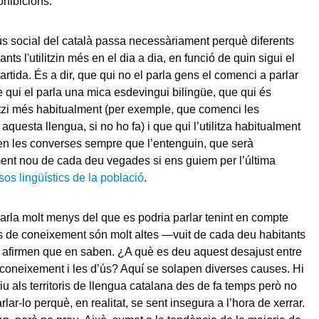
ohibicions.
s social del català passa necessàriament perquè diferents
lants l'utilitzin més en el dia a dia, en funció de quin sigui el
rtida. És a dir, que qui no el parla gens el comenci a parlar
 qui el parla una mica esdevingui bilingüe, que qui és
ilitzi més habitualment (per exemple, que comenci les
questa llengua, si no ho fa) i que qui l’utilitza habitualment
en les converses sempre que l’entenguin, que serà
nt nou de cada deu vegades si ens guiem per l’última
os lingüístics de la població
.
parla molt menys del que es podria parlar tenint en compte
 de coneixement són molt altes —vuit de cada deu habitants
 afirmen que en saben. ¿A què es deu aquest desajust entre
coneixement i les d’ús? Aquí se solapen diverses causes. Hi
iu als territoris de llengua catalana des de fa temps però no
rlar-lo perquè, en realitat, se sent insegura a l’hora de xerrar.