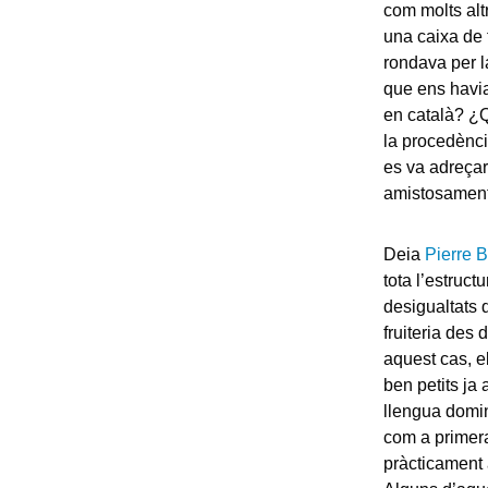
com molts alt
una caixa de 
rondava per la
que ens havia 
en català? ¿Q
la procedència
es va adreçar 
amistosament
Deia
Pierre 
tota l’estruc
desigualtats 
fruiteria des
aquest cas, e
ben petits ja
llengua domin
com a primera
pràcticament 