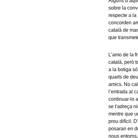
Alguns d’aque
sobre la conv
respecte a la
concorden amb
català de man
que transmete
L’amo de la fr
català, però t
a la botiga s
quarts de deu
amics. No cal
l’entrada al 
continuar-lo 
se t'adreça n
mentre que uns 
prou difícil.
posaran en du
nous entorns.