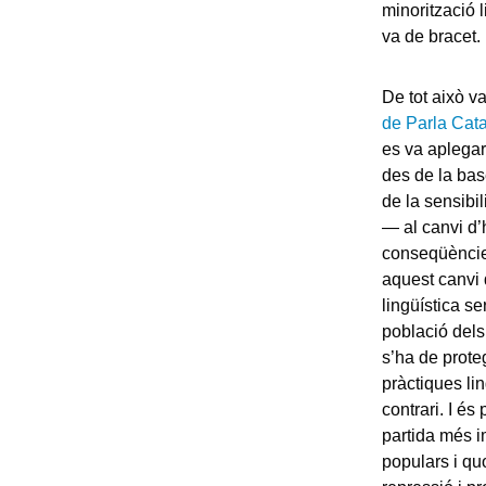
minorització l
va de bracet.
De tot això va
de Parla Cat
es va aplegar
des de la base
de la sensibil
— al canvi d’
conseqüèncie
aquest canvi 
lingüística se
població dels 
s’ha de proteg
pràctiques li
contrari. I és
partida més i
populars i quo