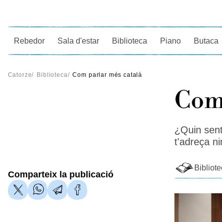
Ce
Rebedor
Sala d'estar
Biblioteca
Piano
Butaca
Catorze
/
Biblioteca
/
Com parlar més català
Com 
¿Quin sent
t'adreça n
Bibliot
Comparteix la publicació