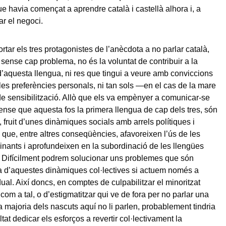
ue havia començat a aprendre català i castellà alhora i, a
lar el negoci.
rtar els tres protagonistes de l’anècdota a no parlar català,
 sense cap problema, no és la voluntat de contribuir a la
d’aquesta llengua, ni res que tingui a veure amb conviccions
i les preferències personals, ni tan sols —en el cas de la mare
 sensibilització. Allò que els va empènyer a comunicar-se
sense que aquesta fos la primera llengua de cap dels tres, són
, fruit d’unes dinàmiques socials amb arrels polítiques i
ue, entre altres conseqüències, afavoreixen l’ús de les
nants i aprofundeixen en la subordinació de les llengües
 Difícilment podrem solucionar uns problemes que són
 d’aquestes dinàmiques col·lectives si actuem només a
ual. Així doncs, en comptes de culpabilitzar el minoritzat
com a tal, o d’estigmatitzar qui ve de fora per no parlar una
a majoria dels nascuts aquí no li parlen, probablement tindria
at dedicar els esforços a revertir col·lectivament la