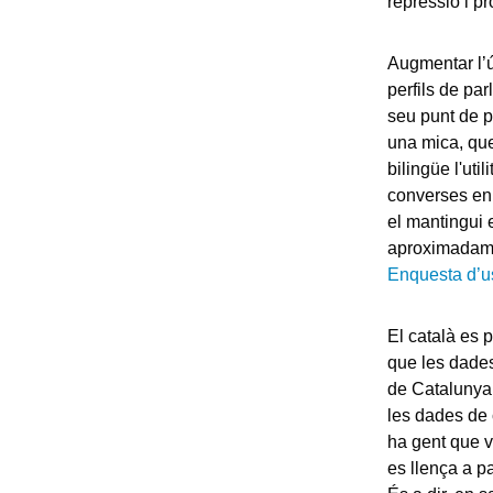
repressió i pr
Augmentar l’ú
perfils de par
seu punt de pa
una mica, que
bilingüe l'ut
converses en a
el mantingui 
aproximadame
Enquesta d’us
El català es 
que les dades
de Catalunya
les dades de 
ha gent que v
es llença a pa