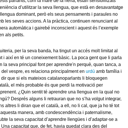
sts parlants, com la mare de la nena, estan sensibilitzats
eniència d’utilitzar la seva llengua, que està en desavantatge
 llengua dominant, però els seus pensaments i paraules no
 les seves accions. A la pràctica, continuen renunciant al
era automàtica i gairebé inconscient i aquest és l’exemple
n als petits.
uiteria, per la seva banda, ha tingut un accés molt limitat al
ot i així en té un coneixement bàsic. La poca gent que li parla
ón la seva principal font per aprendre'n perquè, quan tanca, a
 del vespre, es relaciona principalment en
urdú
amb família i
 dir que si els mateixos catalanoparlants li bloquegen
català, el més probable és que perdi la motivació per
aprenent. ¿Quin sentit té aprendre una llengua en la qual no
ingú? Després alguns li retrauran que no s’ha volgut integrar,
altres li diran que el català, a ell, no li cal, que ja ho té tot
 D’aquesta manera, amb condescendència i paternalisme,
bte la seva capacitat d’aprendre llengües i d’adaptar-se a
 Una capacitat que, de fet, havia quedat clara des del