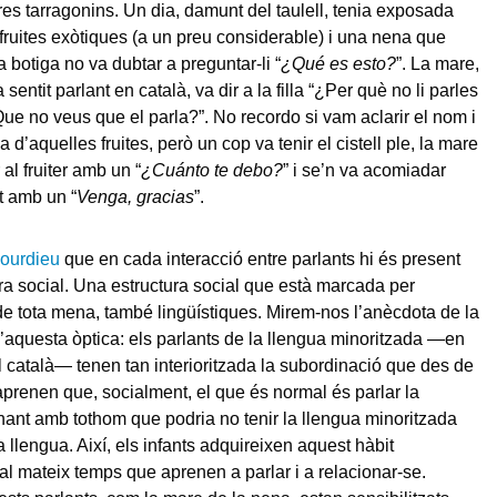
res tarragonins. Un dia, damunt del taulell, tenia exposada
fruites exòtiques (a un preu considerable) i una nena que
 botiga no va dubtar a preguntar-li “
¿Qué es esto?
”. La mare,
sentit parlant en català, va dir a la filla “¿Per què no li parles
ue no veus que el parla?”. No recordo si vam aclarir el nom i
 d’aquelles fruites, però un cop va tenir el cistell ple, la mare
al fruiter amb un “
¿Cuánto te debo?
” i se’n va acomiadar
 amb un “
Venga, gracias
”.
Bourdieu
que en cada interacció entre parlants hi és present
tura social. Una estructura social que està marcada per
de tota mena, també lingüístiques. Mirem-nos l’anècdota de la
 d’aquesta òptica: els parlants de la llengua minoritzada —en
l català— tenen tan interioritzada la subordinació que des de
 aprenen que, socialment, el que és normal és parlar la
ant amb tothom que podria no tenir la llengua minoritzada
 llengua. Així, els infants adquireixen aquest hàbit
al mateix temps que aprenen a parlar i a relacionar-se.