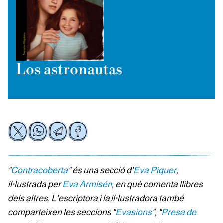
Los astronautas
"
Contracoberta
" és una secció d'
Eva Piquer
,
il·lustrada per
Eva Armisén
, en què comenta llibres
dels altres. L'escriptora i la il·lustradora també
comparteixen les seccions "
Evasions
", "
Presa de