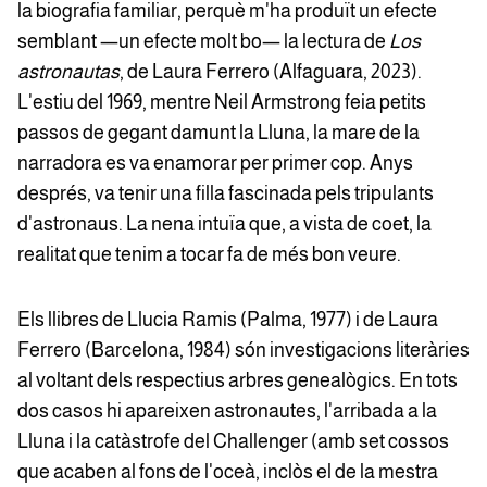
la biografia familiar, perquè m'ha produït un efecte
semblant —un efecte molt bo— la lectura de
Los
astronautas
, de Laura Ferrero (Alfaguara, 2023).
L'estiu del 1969, mentre Neil Armstrong feia petits
passos de gegant damunt la Lluna, la mare de la
narradora es va enamorar per primer cop. Anys
després, va tenir una filla fascinada pels tripulants
d'astronaus. La nena intuïa que, a vista de coet, la
realitat que tenim a tocar fa de més bon veure.
Els llibres de Llucia Ramis (Palma, 1977) i de Laura
Ferrero (Barcelona, 1984) són investigacions literàries
al voltant dels respectius arbres genealògics. En tots
dos casos hi apareixen astronautes, l'arribada a la
Lluna i la catàstrofe del Challenger (amb set cossos
que acaben al fons de l'oceà, inclòs el de la mestra