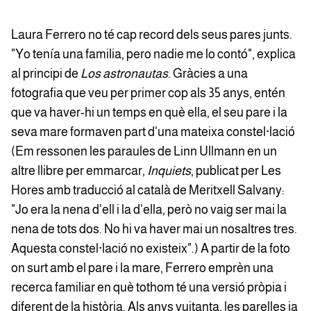
Laura Ferrero no té cap record dels seus pares junts.
"Yo tenía una familia, pero nadie me lo contó", explica
al principi de
Los astronautas
. Gràcies a una
fotografia que veu per primer cop als 35 anys, entén
que va haver-hi un temps en què ella, el seu pare i la
seva mare formaven part d'una mateixa constel·lació
(Em ressonen les paraules de Linn Ullmann en un
altre llibre per emmarcar,
Inquiets
, publicat per Les
Hores amb traducció al català de Meritxell Salvany:
"Jo era la nena d'ell i la d'ella, però no vaig ser mai la
nena de tots dos. No hi va haver mai un nosaltres tres.
Aquesta constel·lació no existeix".) A partir de la foto
on surt amb el pare i la mare, Ferrero emprèn una
recerca familiar en què tothom té una versió pròpia i
diferent de la història. Als anys vuitanta, les parelles ja