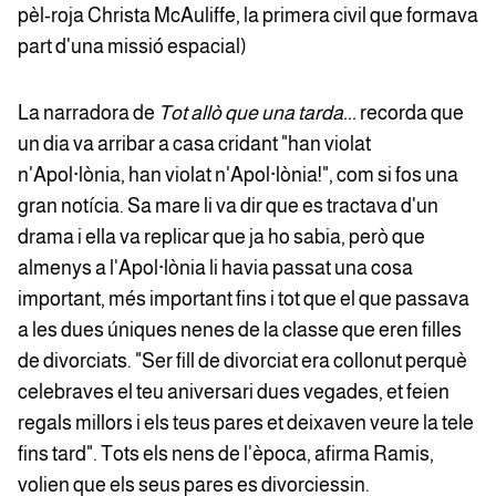
pèl-roja Christa McAuliffe, la primera civil que formava
part d'una missió espacial)
La narradora de
Tot allò que una tarda...
recorda que
un dia va arribar a casa cridant "han violat
n'Apol·lònia, han violat n'Apol·lònia!", com si fos una
gran notícia. Sa mare li va dir que es tractava d'un
drama i ella va replicar que ja ho sabia, però que
almenys a l'Apol·lònia li havia passat una cosa
important, més important fins i tot que el que passava
a les dues úniques nenes de la classe que eren filles
de divorciats. "Ser fill de divorciat era collonut perquè
celebraves el teu aniversari dues vegades, et feien
regals millors i els teus pares et deixaven veure la tele
fins tard". Tots els nens de l'època, afirma Ramis,
volien que els seus pares es divorciessin.