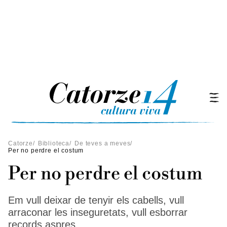
Catorze
/
Biblioteca
/
De teves a meves
/
Per no perdre el costum
Per no perdre el costum
Em vull deixar de tenyir els cabells, vull
arraconar les inseguretats, vull esborrar
records aspres