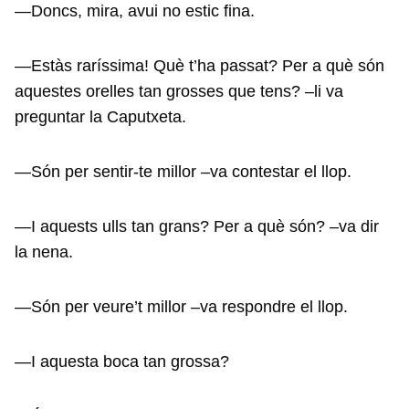
—Doncs, mira, avui no estic fina.
—Estàs raríssima! Què t’ha passat? Per a què són
aquestes orelles tan grosses que tens? –li va
preguntar la Caputxeta.
—Són per sentir-te millor –va contestar el llop.
—I aquests ulls tan grans? Per a què són? –va dir
la nena.
—Són per veure’t millor –va respondre el llop.
—I aquesta boca tan grossa?