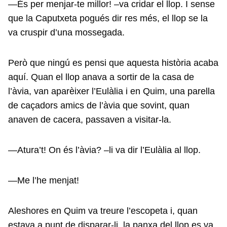
—És per menjar-te millor! –va cridar el llop. I sense
que la Caputxeta pogués dir res més, el llop se la
va cruspir d’una mossegada.
Però que ningú es pensi que aquesta història acaba
aquí. Quan el llop anava a sortir de la casa de
l’àvia, van aparèixer l’Eulàlia i en Quim, una parella
de caçadors amics de l’àvia que sovint, quan
anaven de cacera, passaven a visitar-la.
—Atura’t! On és l’àvia? –li va dir l’Eulàlia al llop.
—Me l’he menjat!
Aleshores en Quim va treure l’escopeta i, quan
estava a punt de disparar-li, la panxa del llop es va