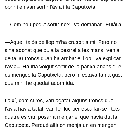
obrir i en van sortir l’àvia i la Caputxeta.
—Com heu pogut sortir-ne? –va demanar l’Eulàlia.
—Aquell talòs de llop m’ha cruspit a mi. Però no
s’ha adonat que duia la destral a les mans! Venia
de tallar troncs quan ha arribat el llop –va explicar
l’àvia–. Hauria volgut sortir de la panxa abans que
es mengés la Caputxeta, però hi estava tan a gust
que m’hi he quedat adormida.
I així, com si res, van agafar alguns troncs que
l’àvia havia tallat, van fer foc per escalfar-se i tots
quatre es van posar a menjar el que havia dut la
Caputxeta. Perquè allà on menja un en mengen