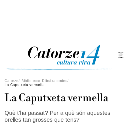
Catorze
/
Biblioteca
/
Dibuixacontes
/
La Caputxeta vermella
La Caputxeta vermella
Què t’ha passat? Per a què són aquestes
orelles tan grosses que tens?