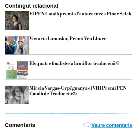
Contingut relacionat
El PEN Català premia l'autora turca Pinar Selek
Victoria Lomasko, Premi Veu Lliure
Els quatre finalistes a la millor traducció￼
Mireia Vargas-Urpí guanya el VIII Premi PEN
Català de Traducció￼
Comentaris
Veure comentaris