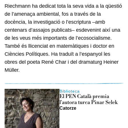
Riechmann ha dedicat tota la seva vida a la qüestió
de l’amenaça ambiental, fos a través de la
docència, la investigació o l’escriptura –amb
centenars d’assajos publicats– esdevenint així una
de les veus més importants de l’ecosocialisme.
També és llicenciat en matemàtiques i doctor en
Ciències Polítiques. Ha traduït a l’espanyol les
obres del poeta René Char i del dramaturg Heiner
Müller.
Biblioteca
El PEN Català premia
l'autora turca Pinar Selek
Catorze