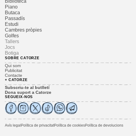
Biblioteca
Piano
Butaca
Passadís
Estudi
Cambres pròpies
Golfes
Tallers
Jocs
Botiga
SOBRE CATORZE
Qui som
Publicitat
Contacte
+ CATORZE
Subscriu-te al butlletí
Dona suport a Catorze
SEGUEIX-NOS
Avís legal
Política de privacitat
Política de cookies
Política de devolucions