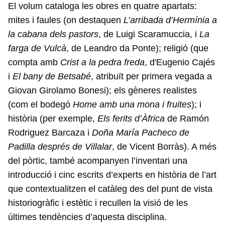
El volum cataloga les obres en quatre apartats:
mites i faules (on destaquen
L’arribada d’Hermínia a
la cabana dels pastors
, de Luigi Scaramuccia, i
La
farga de Vulcà
, de Leandro da Ponte); religió (que
compta amb
Crist a la pedra freda
, d'Eugenio Cajés
i
El bany de Betsabé
, atribuït per primera vegada a
Giovan Girolamo Bonesi); els gèneres realistes
(com el bodegó
Home amb una mona i fruites
); i
història (per exemple,
Els ferits d’Àfrica
de Ramón
Rodriguez Barcaza i
Doña María Pacheco de
Padilla després de Villalar
, de Vicent Borràs). A més
del pòrtic, també acompanyen l’inventari una
introducció i cinc escrits d’experts en història de l’art
que contextualitzen el catàleg des del punt de vista
historiogràfic i estètic i recullen la visió de les
últimes tendències d’aquesta disciplina.