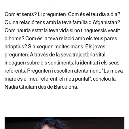
Com et sents? Li pregunten. Com és el teu dia a dia?
Quina relació tens amb la teva família d'Afganistan?
Com hauria estat la teva vida si no t'haguessis vestit
d'home? Com és la teva relació amb els teus pares
adoptius? S'aixequen moltes mans. Els joves
pregunten. A través de la seva trajectòria vital
indaguen sobre els sentiments, la identitat i els seus
referents. Pregunten i escolten atentament. "La meva
mare és el meu referent, el meu puntal", conclou la
Nadia Ghulam des de Barcelona.