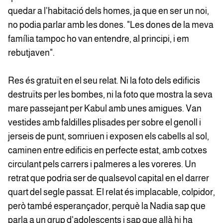
quedar a l'habitació dels homes, ja que en ser un noi,
no podia parlar amb les dones. "Les dones de la meva
família tampoc ho van entendre, al principi, i em
rebutjaven".
Res és gratuït en el seu relat. Ni la foto dels edificis
destruïts per les bombes, ni la foto que mostra la seva
mare passejant per Kabul amb unes amigues. Van
vestides amb faldilles plisades per sobre el genoll i
jerseis de punt, somriuen i exposen els cabells al sol,
caminen entre edificis en perfecte estat, amb cotxes
circulant pels carrers i palmeres a les voreres. Un
retrat que podria ser de qualsevol capital en el darrer
quart del segle passat. El relat és implacable, colpidor,
però també esperançador, perquè la Nadia sap que
parla a un grup d'adolescents i sap que allà hi ha