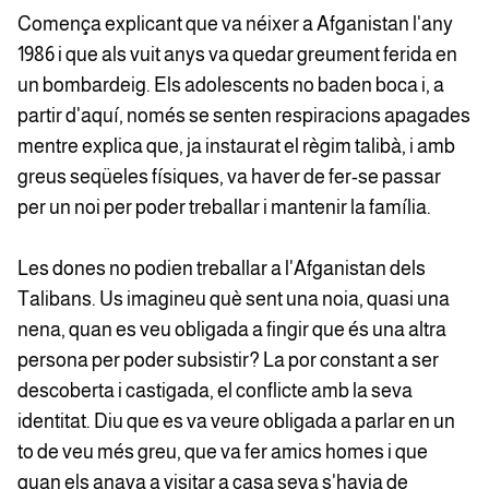
Comença explicant que va néixer a Afganistan l'any
1986 i que als vuit anys va quedar greument ferida en
un bombardeig. Els adolescents no baden boca i, a
partir d'aquí, només se senten respiracions apagades
mentre explica que, ja instaurat el règim talibà, i amb
greus seqüeles físiques, va haver de fer-se passar
per un noi per poder treballar i mantenir la família.
Les dones no podien treballar a l'Afganistan dels
Talibans. Us imagineu què sent una noia, quasi una
nena, quan es veu obligada a fingir que és una altra
persona per poder subsistir? La por constant a ser
descoberta i castigada, el conflicte amb la seva
identitat. Diu que es va veure obligada a parlar en un
to de veu més greu, que va fer amics homes i que
quan els anava a visitar a casa seva s'havia de