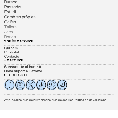
Butaca
Passadís
Estudi
Cambres pròpies
Golfes
Tallers
Jocs
Botiga
SOBRE CATORZE
Qui som
Publicitat
Contacte
+ CATORZE
Subscriu-te al butlletí
Dona suport a Catorze
SEGUEIX-NOS
Avís legal
Política de privacitat
Política de cookies
Política de devolucions