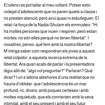
El silenci es pot tallar al meu voltant. Potser estic
rodejat d'adolescents que no paren quiets a classe i
no presten atenció, però avui quasi ni esbufeguen. El
relat i la força de la Nadia Ghulam els emmudeix. "Hi
ha moltes persones que viuen i respiren, però estan
mortes: no són elles perquè no tenen llibertat". I
nosaltres, penso, què fem amb la nostra llibertat?
M'intriga saber com respondran els joves a aquest
relat colpidor, a aquesta recerca extrema de la
llibertat. Ara quan acabi de parlar i la presentadora
digui allò de: "algú vol preguntar?" Parlaran? Què
diran? I un s'adona aleshores d'una realitat que no
hauria d'oblidar: que l'adolescència és un mar
profund, ric, divers, amb poques certeses i amb
moltes inquietuds, que els connecten amb la seva
intimitat, amb el seu present i amb el seu futur.