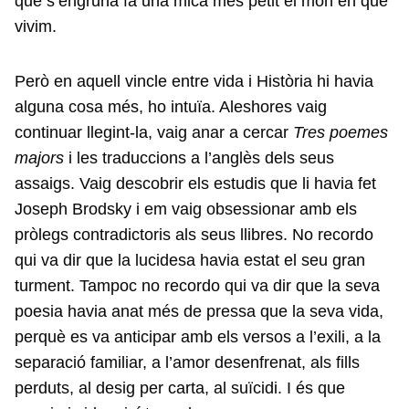
que s’engruna fa una mica més petit el món en què
vivim.
Però en aquell vincle entre vida i Història hi havia
alguna cosa més, ho intuïa. Aleshores vaig
continuar llegint-la, vaig anar a cercar
Tres poemes
majors
i les traduccions a l’anglès dels seus
assaigs. Vaig descobrir els estudis que li havia fet
Joseph Brodsky i em vaig obsessionar amb els
pròlegs contradictoris als seus llibres. No recordo
qui va dir que la lucidesa havia estat el seu gran
turment. Tampoc no recordo qui va dir que la seva
poesia havia anat més de pressa que la seva vida,
perquè es va anticipar amb els versos a l’exili, a la
separació familiar, a l’amor desenfrenat, als fills
perduts, al desig per carta, al suïcidi. I és que