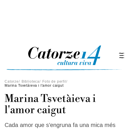
Catorze
/
Biblioteca
/
Foto de perfil
/
Marina Tsvetàieva i l'amor caigut
Marina Tsvetàieva i
l'amor caigut
Cada amor que s’engruna fa una mica més