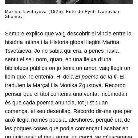
Marina Tsvetayeva (1925). Foto de Pyotr Ivanovich
Shumov.
Sempre explico que vaig descobrir el vincle entre la
història íntima i la Història global llegint Marina
Tsvetàieva. Jo no sabia qui era, a penes havia
sentit el seu nom, quan, en una lleixa d’una
biblioteca pública on jo tenia un amor, vaig llegir un
llom que no entenia. Hi deia
El poema de la fi.
El
traduïen la Marçal i la Monika Zgustová. Recordo
pensar que el títol contenia una veritat incòmoda i
és que cada poema anuncia, tot just quan
comença, el seu desenllaç. Recordo dir-me que per
això llegia només poesia, aleshores, perquè era de
les poques coses que podia començar i acabar en
un únic gest: el meu amor, en canvi, se m’escapava