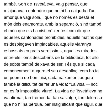
també. Sort de Tsvetàieva, vaig pensar, que
m’ajudava a entendre que no hi ha caiguda d’un
amor que vagi sola, i que no només es desfà el
món dels enamorats, amb la separació, sinó també
el món que els ha vist créixer: és com dir que
aquelles cantonades prohibides, aquells matins que
es desplegaven implacables, aquells viaranys
esbossats en prats verdíssims, aquelles mirades
entre els lloms descoberts de la biblioteca, tot allò
de sobte també deixava de ser. I és que si cada
començament augura el seu desenllaç, com ho fa
un poema de bon inici, cada naixement augura
també la dificultat de fer una vida: “La vida — lloc
on es fa impossible viure”. La vida de Tsvetàieva ho
va afirmar, tan tremenda, tan salvatge, tan dolorosa:
que no hi ha pèrdua, per insignificant que sigui, que