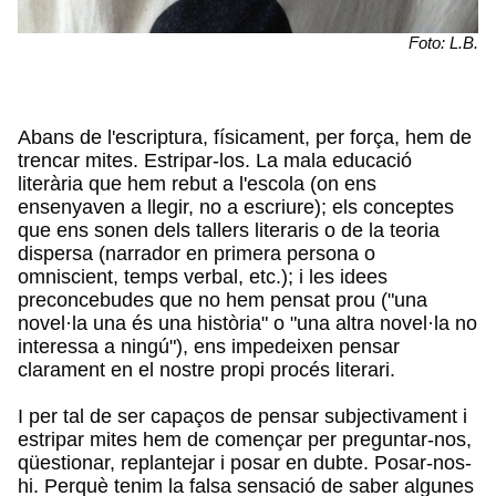
Foto: L.B.
Abans de l'escriptura, físicament, per força, hem de
trencar mites. Estripar-los. La mala educació
literària que hem rebut a l'escola (on ens
ensenyaven a llegir, no a escriure); els conceptes
que ens sonen dels tallers literaris o de la teoria
dispersa (narrador en primera persona o
omniscient, temps verbal, etc.); i les idees
preconcebudes que no hem pensat prou ("una
novel·la una és una història" o "una altra novel·la no
interessa a ningú"), ens impedeixen pensar
clarament en el nostre propi procés literari.
I per tal de ser capaços de pensar subjectivament i
estripar mites hem de començar per preguntar-nos,
qüestionar, replantejar i posar en dubte. Posar-nos-
hi. Perquè tenim la falsa sensació de saber algunes