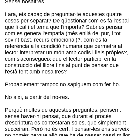
Sense nosaltres.
I ara, ets capaç de preguntar-te aquestes quatre
coses per separat? De qüestionar com es fa l'espai
que li cal i el tema que t'importa? Sabries pensar
com es genera l'empatia (més enllà del pur, i tot
sovint bast, recurs emocional)?, com es fa
referència a la condició humana que permetrà al
lector interpretar un món amb codis i lleis pròpies?,
com s'aconsegueix que el lector participi en la
construcció del llibre fins al punt de pensar que
l'està fent amb nosaltres?
Probablement tampoc no sapiguem com fer-ho.
No així, a partir del no-res.
Perquè moltes de aquestes preguntes, pensem,
sense haver-hi pensat, que durant el procés
d'escriptura es contestaran soles, que simplement
succeiran. Però no és cert. I pensar-les ens serveix
no només perque allò que ha de passar passi millor,