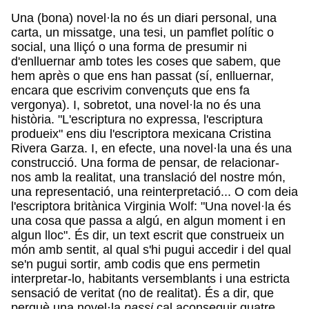
Una (bona) novel·la no és un diari personal, una
carta, un missatge, una tesi, un pamflet polític o
social, una lliçó o una forma de presumir ni
d'enlluernar amb totes les coses que sabem, que
hem après o que ens han passat (sí, enlluernar,
encara que escrivim convençuts que ens fa
vergonya). I, sobretot, una novel·la no és una
història. "L'escriptura no expressa, l'escriptura
produeix" ens diu l'escriptora mexicana Cristina
Rivera Garza. I, en efecte, una novel·la una és una
construcció. Una forma de pensar, de relacionar-
nos amb la realitat, una translació del nostre món,
una representació, una reinterpretació... O com deia
l'escriptora britànica Virginia Wolf: "Una novel·la és
una cosa que passa a algú, en algun moment i en
algun lloc". És dir, un text escrit que construeix un
món amb sentit, al qual s'hi pugui accedir i del qual
se'n pugui sortir, amb codis que ens permetin
interpretar-lo, habitants versemblants i una estricta
sensació de veritat (no de realitat). És a dir, que
perquè una novel·la
passi
cal aconseguir quatre