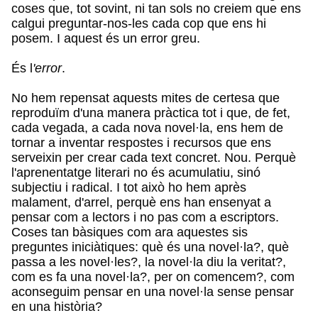
coses que, tot sovint, ni tan sols no creiem que ens
calgui preguntar-nos-les cada cop que ens hi
posem. I aquest és un error greu.
És l
'error
.
No hem repensat aquests mites de certesa que
reproduïm d'una manera pràctica tot i que, de fet,
cada vegada, a cada nova novel·la, ens hem de
tornar a inventar respostes i recursos que ens
serveixin per crear cada text concret. Nou. Perquè
l'aprenentatge literari no és acumulatiu, sinó
subjectiu i radical. I tot això ho hem après
malament, d'arrel, perquè ens han ensenyat a
pensar com a lectors i no pas com a escriptors.
Coses tan bàsiques com ara aquestes sis
preguntes iniciàtiques: què és una novel·la?, què
passa a les novel·les?, la novel·la diu la veritat?,
com es fa una novel·la?, per on comencem?, com
aconseguim pensar en una novel·la sense pensar
en una història?