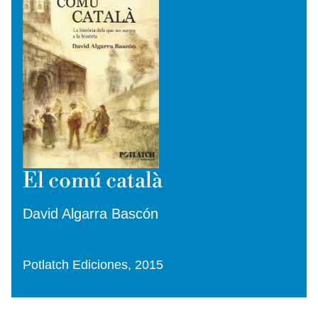
El comú català
David Algarra Bascón
Potlatch Ediciones, 2015