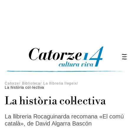
Catorze
/
Biblioteca
/
La llibreria llegeix
/
La història col·lectiva
La història col·lectiva
La llibreria Rocaguinarda recomana «El comú
català», de David Algarra Bascón