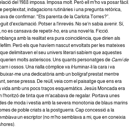
velació del 1988 imposa. Imposa molt. Però ell m'ho va posar fàcil.
perplexitat, indagacions rutinàries i una pregunta retòrica,
ava de confirmar: “Ets parenta de la Carlota Torres?”.
guit d'exclamació. Potser a l'inrevés. No se'n sabia avenir. Sí,
, no es cansava de repetir-ho, era una novel·la. Ficció.
lança amb la realitat era pura coincidència, que dirien als
elefilm. Però els que havíem nascut envoltats per les mateixes
 que delimitaven el seu univers literari sabíem que aquestes
equerien molts asteriscos. Uns quants personatges de
Camí de
arn i ossos. Una rialla còmplice va il·luminar-li la cara i va
buixar-me una dedicatòria amb un bolígraf prestat mentre
nt, sense pressa. De reüll, veia com el paisatge que ens era
 vida amb uns pocs traços esquemàtics. Jesús Moncada era
m l'horitzó de tinta que m'acabava de regalar. Portava unes
des de moda i vestia amb la severa monotonia de blaus marins
homes de poble criats a la postguerra. Cap concessió a la
emblava
un escriptor (no m'ho semblava a mi, que en coneixia
shores).