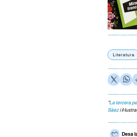
Literatura
"
La tercera p
Sàez
i il·lust
Desa l