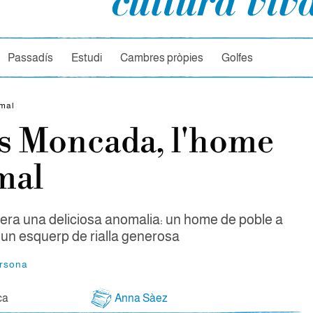
rcador
Passadís
Estudi
Cambres pròpies
Golfes
rmal
s Moncada, l'home
mal
 era una deliciosa anomalia: un home de poble a
 un esquerp de rialla generosa
ersona
ca
Anna Sàez