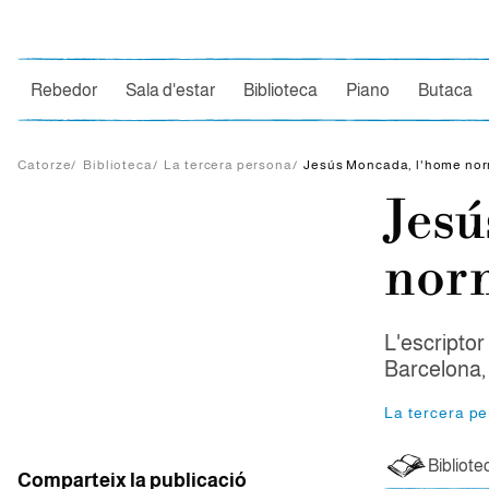
Ce
Rebedor
Sala d'estar
Biblioteca
Piano
Butaca
Catorze
/
Biblioteca
/
La tercera persona
/
Jesús Moncada, l'home no
Jesú
nor
L'escriptor
Barcelona,
La tercera p
Bibliote
Comparteix la publicació