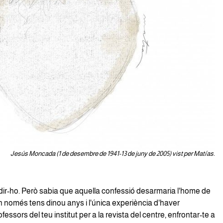
Jesús Moncada (1 de desembre de 1941-13 de juny de 2005) vist per Matías.
dir-ho. Però sabia que aquella confessió desarmaria l'home de
n només tens dinou anys i l'única experiència d'haver
fessors del teu institut per a la revista del centre, enfrontar-te a