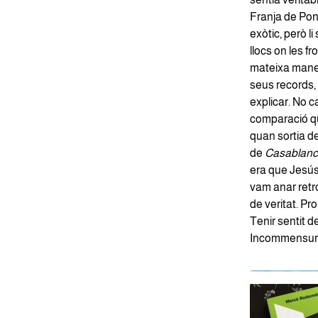
Franja de Pon
exòtic, però l
llocs on les f
mateixa maner
seus records, 
explicar. No 
comparació que
quan sortia de
de
Casablan
era que Jesús 
vam anar retr
de veritat. P
Tenir sentit d
Incommensurab