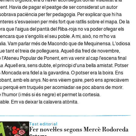
ent. Havia de pagar el peatge de ser considerat un autor
i sobrava paciència per fer pedagogia. Per explicar que hi ha
ronteres s'esvaeixen per més fort que ratllis sobre el mapa. De la
a que l'aigua del pantà del Riba-roja no va poder ofegar els
encara que s'engolís el seu poble. A mi, això, no m'ho va
calia. Vam parlar més de Macondo que de Mequinensa. L'odiosa
 tant el treia de polleguera. Aquell dia fred de novembre,
 l'Ateneu Popular de Ponent, em va venir al cap l'escena final
ca
. Aquell era, sens dubte, el principi d'una bella amistat. Potser
Moncada era fidel a la gavardina. O potser era la boira. Ens
obant, amb els anys. No ens vèiem gaire, però ens apreciàvem
rou perquè em truqués per acomiadar-se poc abans de morir.
e l'humor (i més si és negre) et permet la cortesia.
le. Em va deixar la calavera atònita.
Tast editorial
Fer novel·les segons Mercè Rodoreda