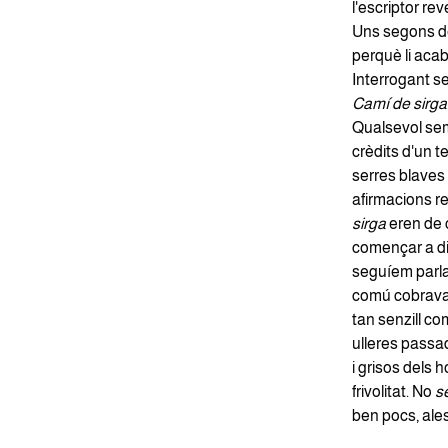
l'escriptor re
Uns segons de 
perquè li acab
Interrogant se
Camí de sirga
Qualsevol semb
crèdits d'un t
serres blaves
afirmacions r
sirga
eren de c
començar a di
seguíem parla
comú cobrava
tan senzill co
ulleres passa
i grisos dels 
frivolitat. No
s
ben pocs, ale