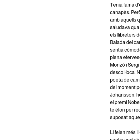
Tenia fama d'e
canapès. Però
amb aquells q
saludava quan 
els llibreters
Balada del car
sentia còmode 
plena eferves
Monzó i Sergi 
descol·loca. N
poeta de camp
del moment per
Johansson, ho
el premi Nobel”
telèfon per rec
suposat aque
Li feien més i
sentia veritab