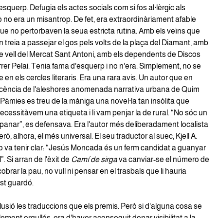
squerp. Defugia els actes socials com si fos al·lèrgic als
 no era un misantrop. De fet, era extraordinàriament afable
ue no pertorbaven la seua estricta rutina. Amb els veïns que
treia a passejar el gos pels volts de la plaça del Diamant, amb
 de vell del Mercat Sant Antoni, amb els dependents de Discos
rer Pelai. Tenia fama d'esquerp i no n'era. Simplement, no se
en els cercles literaris. Era una rara avis. Un autor que en
cència de l'aleshores anomenada narrativa urbana de Quim
Pàmies es treu de la màniga una novel·la tan insòlita que
ecessitàvem una etiqueta i li vam penjar la de rural. “No sóc un
anar”, es defensava. Era l'autor més deliberadament localista
ò, alhora, el més universal. El seu traductor al suec, Kjell A.
 va tenir clar: “Jesús Moncada és un ferm candidat a guanyar
. Si arran de l'èxit de
Camí de sirga
va canviar-se el número de
obrar la pau, no vull ni pensar en el trasbals que li hauria
st guardó.
l·lusió les traduccions que els premis. Però si d'alguna cosa se
lement orgullós, era d'haver aconseguit donar visibilitat a la