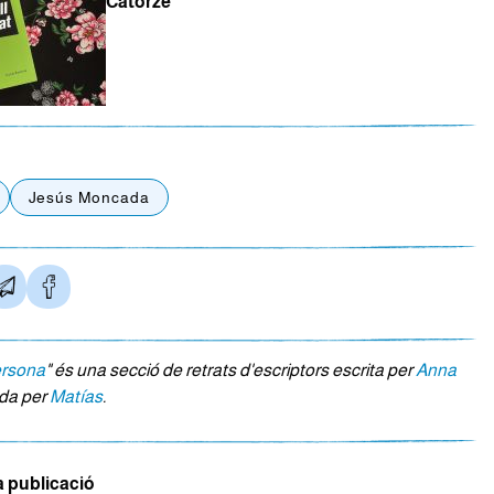
Catorze
Jesús Moncada
ersona
" és una secció de retrats d'escriptors escrita per
Anna
rada per
Matías
.
a publicació