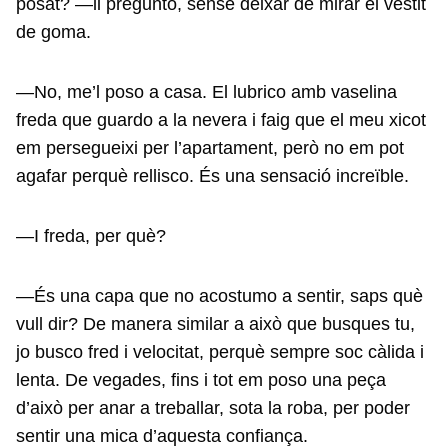
posat? —li pregunto, sense deixar de mirar el vestit
de goma.
—No, me’l poso a casa. El lubrico amb vaselina
freda que guardo a la nevera i faig que el meu xicot
em persegueixi per l’apartament, però no em pot
agafar perquè rellisco. És una sensació increïble.
—I freda, per què?
—És una capa que no acostumo a sentir, saps què
vull dir? De manera similar a això que busques tu,
jo busco fred i velocitat, perquè sempre soc càlida i
lenta. De vegades, fins i tot em poso una peça
d’això per anar a treballar, sota la roba, per poder
sentir una mica d’aquesta confiança.