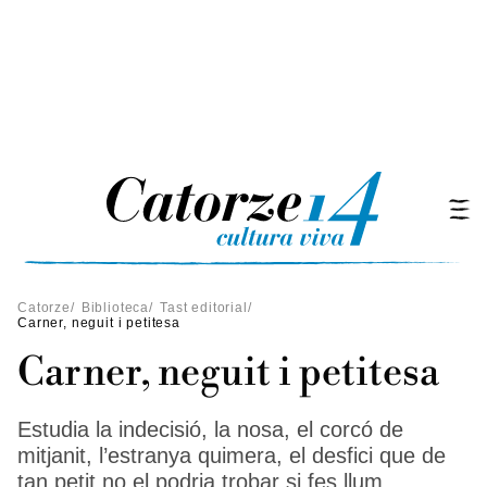
Catorze
/
Biblioteca
/
Tast editorial
/
Carner, neguit i petitesa
Carner, neguit i petitesa
Estudia la indecisió, la nosa, el corcó de
mitjanit, l’estranya quimera, el desfici que de
tan petit no el podria trobar si fes llum