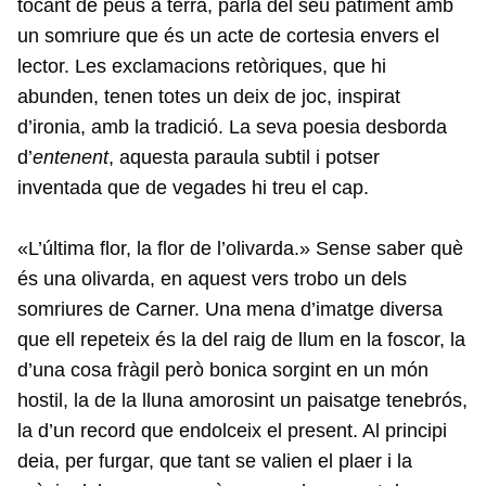
tocant de peus a terra, parla del seu patiment amb
un somriure que és un acte de cortesia envers el
lector. Les exclamacions retòriques, que hi
abunden, tenen totes un deix de joc, inspirat
d’ironia, amb la tradició. La seva poesia desborda
d’
entenent
, aquesta paraula subtil i potser
inventada que de vegades hi treu el cap.
«L’última flor, la flor de l’olivarda.» Sense saber què
és una olivarda, en aquest vers trobo un dels
somriures de Carner. Una mena d’imatge diversa
que ell repeteix és la del raig de llum en la foscor, la
d’una cosa fràgil però bonica sorgint en un món
hostil, la de la lluna amorosint un paisatge tenebrós,
la d’un record que endolceix el present. Al principi
deia, per furgar, que tant se valien el plaer i la