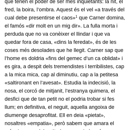
que tenen el poder de ser més inquietants: la nit, el
fred, la boira, l’ombra. Aquest és el vel «a través del
1
cual debe presentirse el caos»
que Carner domina,
el famós «dir molt en un mig dir». La fulla morta i
perduda que no va conèixer el llindar i que va
quedar fora de casa, «dins la feredat», és de les
coses més desolades que he llegit. Carner sap que
l’home es doldria «fins del gemec d’un ca oblidat» i
es gira, a despit dels tremendistes i terribilistes, cap
a la mica mica, cap al diminutiu, cap a la petitesa
«saltironant en l’avesat». Estudia la indecisió, la
nosa, el corcó de mitjanit, l’estranya quimera, el
desfici que de tan petit no el podria trobar si fes
llum; en definitiva, el neguit, aquella angoixa de
diumenge desaprofitat. Ell en deia «pietat»,
nosaltres «empatia», però sabem que amara el