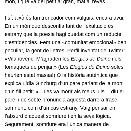
món, i que va del petit al gran, mai al revés.
I sí, això és tan trencador com vulguis, encara avui.
En un món que desconfia tant de l’exaltació és
estrany que la poesia hagi quedat com un reducte
d’estridències. Fem una «comunitat emocional» ben
peculiar, la gent de lletres. Perfil inventat de Twitter:
«Vilanovenc. M’agraden les
Elegies de Duino
i els
tomàquets de penjar.» (Les
Elegies de Duino
soles
haurien estat massa!) O la història autèntica que
explica Lídia Ginzburg d’un pare parlant de la mort
d’un fill petit: «—I es va morir als meus ulls —diu el
pare, i de sobte pronuncia aquesta darrera frase
somrient, com d’un cas estrany. Vaig pensar en
l’absurd d’aquest somriure i en la seva lògica.
Segurament, somriure era l’única manera de