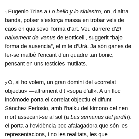
Eugenio Trías a
Lo bello y lo siniestro
, on, d’altra
1
banda, potser s’esforça massa en trobar vels de
caos en qualsevol forma d’art. Veu darrere d’
El
naixement de Venus
de Botticelli, suggerit “bajo
forma de ausencia”, el mite d’Urà. Ja són ganes de
fer-se malbé l’encant d’un quadre tan bonic,
pensant en uns testicles mutilats.
O, si ho volem, un gran domini del «correlat
2
objectiu» —altrament dit «sopa d’all». A un lloc
incòmode porta el correlat objectiu el difunt
Sánchez Ferlosio, amb l’haiku del kimono del nen
mort assecant-se al sol (a
Las semanas del jardín
):
el porta a l’evidència poc afalagadora que són les
representacions, i no les realitats, les que