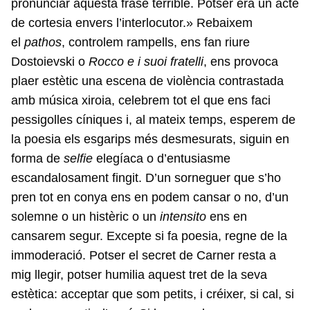
pronunciar aquesta frase terrible. Potser era un acte
de cortesia envers l’interlocutor.» Rebaixem
el
pathos
, controlem rampells, ens fan riure
Dostoievski o
Rocco e i suoi fratelli
, ens provoca
plaer estètic una escena de violència contrastada
amb música xiroia, celebrem tot el que ens faci
pessigolles cíniques i, al mateix temps, esperem de
la poesia els esgarips més desmesurats, siguin en
forma de
selfie
elegíaca o d’entusiasme
escandalosament fingit. D’un sorneguer que s’ho
pren tot en conya ens en podem cansar o no, d’un
solemne o un histèric o un
intensito
ens en
cansarem segur. Excepte si fa poesia, regne de la
immoderació. Potser el secret de Carner resta a
mig llegir, potser humilia aquest tret de la seva
estètica: acceptar que som petits, i créixer, si cal, si