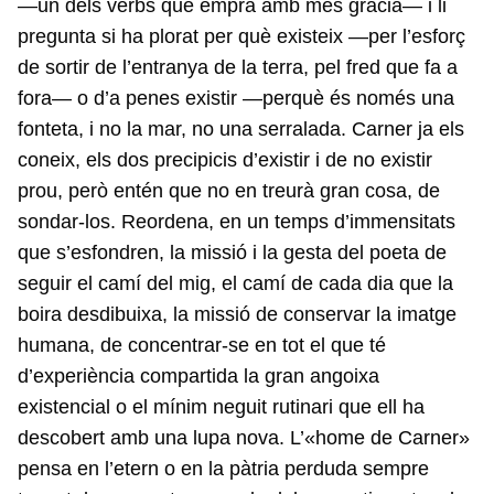
—un dels verbs que empra amb més gràcia— i li
pregunta si ha plorat per què existeix —per l’esforç
de sortir de l’entranya de la terra, pel fred que fa a
fora— o d’a penes existir —perquè és només una
fonteta, i no la mar, no una serralada. Carner ja els
coneix, els dos precipicis d’existir i de no existir
prou, però entén que no en treurà gran cosa, de
sondar-los. Reordena, en un temps d’immensitats
que s’esfondren, la missió i la gesta del poeta de
seguir el camí del mig, el camí de cada dia que la
boira desdibuixa, la missió de conservar la imatge
humana, de concentrar-se en tot el que té
d’experiència compartida la gran angoixa
existencial o el mínim neguit rutinari que ell ha
descobert amb una lupa nova. L’«home de Carner»
pensa en l’etern o en la pàtria perduda sempre