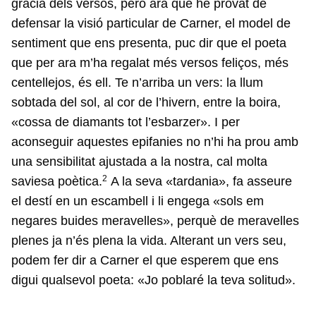
gràcia dels versos, però ara que he provat de
defensar la visió particular de Carner, el model de
sentiment que ens presenta, puc dir que el poeta
que per ara m’ha regalat més versos feliços, més
centellejos, és ell. Te n’arriba un vers: la llum
sobtada del sol, al cor de l’hivern, entre la boira,
«cossa de diamants tot l’esbarzer». I per
aconseguir aquestes epifanies no n’hi ha prou amb
una sensibilitat ajustada a la nostra, cal molta
2
saviesa poètica.
A la seva «tardania», fa asseure
el destí en un escambell i li engega «sols em
negares buides meravelles», perquè de meravelles
plenes ja n’és plena la vida. Alterant un vers seu,
podem fer dir a Carner el que esperem que ens
digui qualsevol poeta: «Jo poblaré la teva solitud».