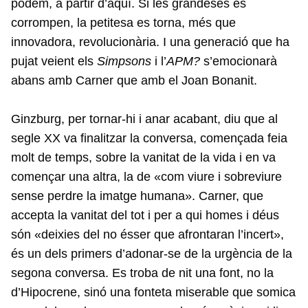
podem, a partir d’aquí. Si les grandeses es
corrompen, la petitesa es torna, més que
innovadora, revolucionària. I una generació que ha
pujat veient els
Simpsons
i l’
APM?
s’emocionarà
abans amb Carner que amb el Joan Bonanit.
Ginzburg, per tornar-hi i anar acabant, diu que al
segle XX va finalitzar la conversa, començada feia
molt de temps, sobre la vanitat de la vida i en va
començar una altra, la de «com viure i sobreviure
sense perdre la imatge humana». Carner, que
accepta la vanitat del tot i per a qui homes i déus
són «deixies del no ésser que afrontaran l’incert»,
és un dels primers d’adonar-se de la urgència de la
segona conversa. Es troba de nit una font, no la
d’Hipocrene, sinó una fonteta miserable que somica