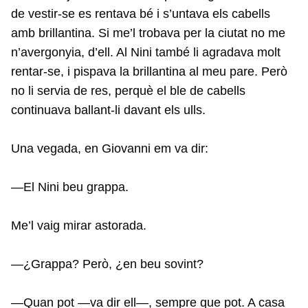
de vestir-se es rentava bé i s’untava els cabells
amb brillantina. Si me’l trobava per la ciutat no me
n’avergonyia, d’ell. Al Nini també li agradava molt
rentar-se, i pispava la brillantina al meu pare. Però
no li servia de res, perquè el ble de cabells
continuava ballant-li davant els ulls.
Una vegada, en Giovanni em va dir:
—El Nini beu grappa.
Me’l vaig mirar astorada.
—¿Grappa? Però, ¿en beu sovint?
—Quan pot —va dir ell—, sempre que pot. A casa