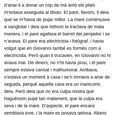
d’anar-li a donar un cop de mà amb els plats
m’estava asseguda al divan. El pare, llavors, li deia
que se m’havia de pujar millor. La mare començava
a sanglotar i deia que tothom la tractava de mala
manera, i el pare agafava el barret del penjador i se
n’anava. El pare era electricista i fotògraf, i havia
volgut que en Giovanni també es formés com a
electricista. Però quan li trucaven, en Giovanni no hi
anava mai. De diners, no n’hi havia prou, i el pare
sempre estava cansat i malhumorat. Arribava,
s’estava un moment a casa i se’n tornava a anar de
seguida, perquè aquella casa era un manicomi,
deia. Però deia que no era culpa nostra que
haguéssim pujat tan malament, que la culpa era
seva i de la mare. D’aspecte, el pare encara
semblava jove, i la mare es posava gelosa. Abans