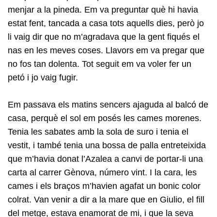
menjar a la pineda. Em va preguntar què hi havia
estat fent, tancada a casa tots aquells dies, però jo
li vaig dir que no m’agradava que la gent fiqués el
nas en les meves coses. Llavors em va pregar que
no fos tan dolenta. Tot seguit em va voler fer un
petó i jo vaig fugir.
Em passava els matins sencers ajaguda al balcó de
casa, perquè el sol em posés les cames morenes.
Tenia les sabates amb la sola de suro i tenia el
vestit, i també tenia una bossa de palla entreteixida
que m’havia donat l’Azalea a canvi de portar-li una
carta al carrer Gènova, número vint. I la cara, les
cames i els braços m’havien agafat un bonic color
colrat. Van venir a dir a la mare que en Giulio, el fill
del metge, estava enamorat de mi, i que la seva