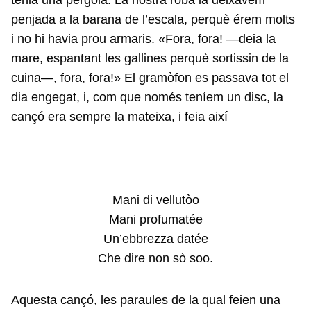
tenia una pèrgola. La nostra roba la deixàvem
penjada a la barana de l’escala, perquè érem molts
i no hi havia prou armaris. «Fora, fora! —deia la
mare, espantant les gallines perquè sortissin de la
cuina—, fora, fora!» El gramòfon es passava tot el
dia engegat, i, com que només teníem un disc, la
cançó era sempre la mateixa, i feia així
Mani di vellutòo
Mani profumatée
Un’ebbrezza datée
Che dire non sò soo.
Aquesta cançó, les paraules de la qual feien una