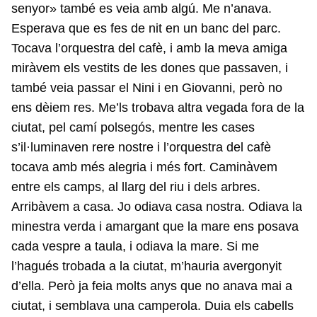
senyor» també es veia amb algú. Me n’anava.
Esperava que es fes de nit en un banc del parc.
Tocava l’orquestra del cafè, i amb la meva amiga
miràvem els vestits de les dones que passaven, i
també veia passar el Nini i en Giovanni, però no
ens dèiem res. Me’ls trobava altra vegada fora de la
ciutat, pel camí polsegós, mentre les cases
s’il·luminaven rere nostre i l’orquestra del cafè
tocava amb més alegria i més fort. Caminàvem
entre els camps, al llarg del riu i dels arbres.
Arribàvem a casa. Jo odiava casa nostra. Odiava la
minestra verda i amargant que la mare ens posava
cada vespre a taula, i odiava la mare. Si me
l’hagués trobada a la ciutat, m’hauria avergonyit
d’ella. Però ja feia molts anys que no anava mai a
ciutat, i semblava una camperola. Duia els cabells