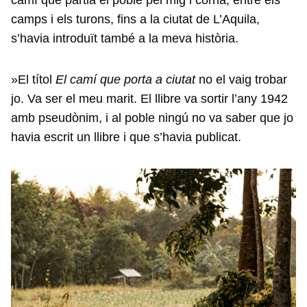
camí que partia el poble pel mig i corria, entre els
camps i els turons, fins a la ciutat de L’Aquila,
s’havia introduït també a la meva història.
»El títol
El camí que porta a ciutat
no el vaig trobar
jo. Va ser el meu marit. El llibre va sortir l’any 1942
amb pseudònim, i al poble ningú no va saber que jo
havia escrit un llibre i que s’havia publicat.