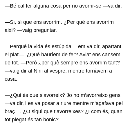
—Bé cal fer alguna cosa per no avorrir-se —va dir.
—Sí, sí que ens avorrim. ¿Per què ens avorrim
així? —vaig preguntar.
—Perquè la vida és estúpida —em va dir, apartant
el plat—. ¿Què hauríem de fer? Aviat ens cansem
de tot. —Però ¿per què sempre ens avorrim tant?
—vaig dir al Nini al vespre, mentre tornàvem a
casa.
—¿Qui és que s’avorreix? Jo no m’avorreixo gens
—va dir, i es va posar a riure mentre m’agafava pel
braç—. ¿O sigui que t’avorreixes? ¿I com és, quan
tot plegat és tan bonic?