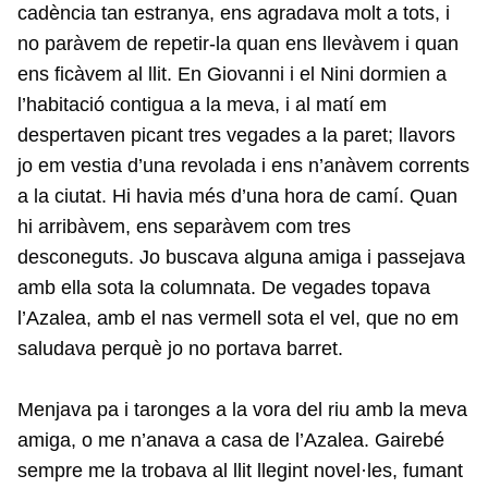
cadència tan estranya, ens agradava molt a tots, i
no paràvem de repetir-la quan ens llevàvem i quan
ens ficàvem al llit. En Giovanni i el Nini dormien a
l’habitació contigua a la meva, i al matí em
despertaven picant tres vegades a la paret; llavors
jo em vestia d’una revolada i ens n’anàvem corrents
a la ciutat. Hi havia més d’una hora de camí. Quan
hi arribàvem, ens separàvem com tres
desconeguts. Jo buscava alguna amiga i passejava
amb ella sota la columnata. De vegades topava
l’Azalea, amb el nas vermell sota el vel, que no em
saludava perquè jo no portava barret.
Menjava pa i taronges a la vora del riu amb la meva
amiga, o me n’anava a casa de l’Azalea. Gairebé
sempre me la trobava al llit llegint novel·les, fumant