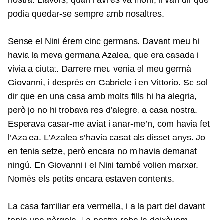
nostra. Llavors, quan l’avi es va morir, li van dir que
podia quedar-se sempre amb nosaltres.
Sense el Nini érem cinc germans. Davant meu hi
havia la meva germana Azalea, que era casada i
vivia a ciutat. Darrere meu venia el meu germà
Giovanni, i després en Gabriele i en Vittorio. Se sol
dir que en una casa amb molts fills hi ha alegria,
però jo no hi trobava res d’alegre, a casa nostra.
Esperava casar-me aviat i anar-me’n, com havia fet
l’Azalea. L’Azalea s’havia casat als disset anys. Jo
en tenia setze, però encara no m’havia demanat
ningú. En Giovanni i el Nini també volien marxar.
Només els petits encara estaven contents.
La casa familiar era vermella, i a la part del davant