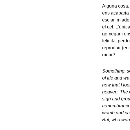
Alguna cosa, a
ens acabaria 
esclar, m’ado
el cel. L’úni
gemegar i ens
felicitat per
reproduir (en
morir?
Something, so
of life and w
now that I loo
heaven. The o
sigh and groa
remembrance o
womb and can 
But, who want