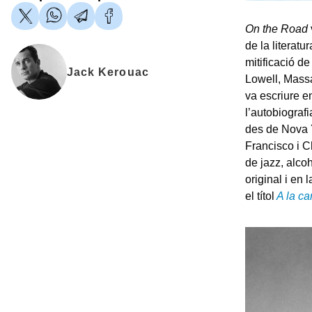
On the Road
de la literat
mitificació d
Jack Kerouac
Lowell, Massa
va escriure en
l’autobiografi
des de Nova Y
Francisco i C
de jazz, alcoh
original i en 
el títol
A la ca