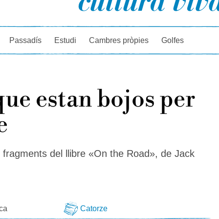
rcador
Passadís
Estudi
Cambres pròpies
Golfes
que estan bojos per
e
 fragments del llibre «On the Road», de Jack
eca
Catorze