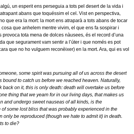
lgú, un esperit ens perseguia a tots pel desert de la vida i
atrapant abans que toquéssim el cel. Vist en perspectiva,
no que era la mort: la mort ens atraparà a tots abans de tocar
ca cosa que anhelem mentre vivim, el que ens fa sospirar i
 provoca tota mena de dolces nàusees, és el record d’una
duda que segurament vam sentir a l’úter i que només es pot
cara que no ho vulguem reconèixer) en la mort. Ara, qui es vol
meone, some spirit was pursuing all of us across the desert
as bound to catch us before we reached heaven. Naturally,
k back on it, this is only death: death will overtake us before
ne thing that we yearn for in our living days, that makes us
n and undergo sweet nauseas of all kinds, is the
f some lost bliss that was probably experienced in the
only be reproduced (though we hate to admit it) in death.
s to die?