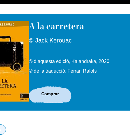
A la carretera
© Jack Kerouac
© d’aquesta edició, Kalandraka, 2020
© de la traducció, Ferran Ràfols
Comprar
a