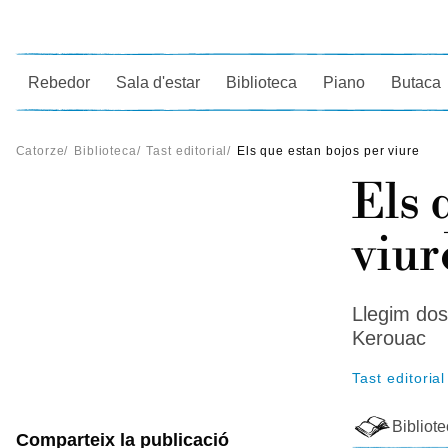
Ce
Rebedor
Sala d'estar
Biblioteca
Piano
Butaca
Catorze
/
Biblioteca
/
Tast editorial
/
Els que estan bojos per viure
Els 
viur
Llegim dos
Kerouac
Tast editorial
Bibliot
Comparteix la publicació