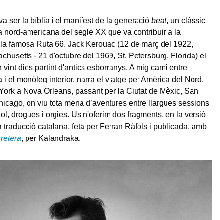
va ser la bíblia i el manifest de la generació
beat
, un clàssic
ura nord-americana del segle XX que va contribuir a la
e la famosa Ruta 66. Jack Kerouac (12 de març del 1922,
chusetts - 21 d'octubre del 1969, St. Petersburg, Florida) el
 vint dies partint d'antics esborranys. A mig camí entre
a i el monòleg interior, narra el viatge per Amèrica del Nord,
ork a Nova Orleans, passant per la Ciutat de Mèxic, San
hicago, on viu tota mena d’aventures entre llargues sessions
ol, drogues i orgies. Us n'oferim dos fragments, en la versió
la traducció catalana, feta per Ferran Ràfols i publicada, amb
rretera
, per Kalandraka.