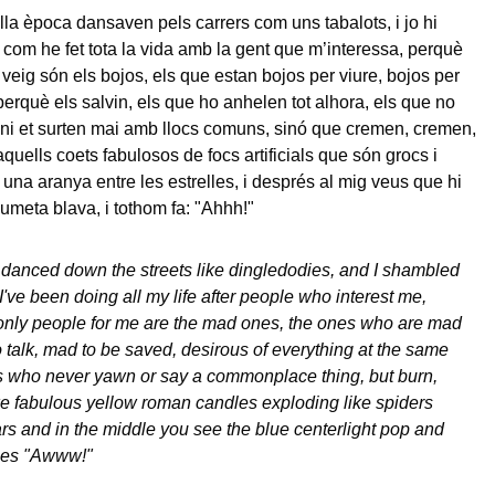
la època dansaven pels carrers com uns tabalots, i jo hi
e com he fet tota la vida amb la gent que m’interessa, perquè
 veig són els bojos, els que estan bojos per viure, bojos per
perquè els salvin, els que ho anhelen tot alhora, els que no
ni et surten mai amb llocs comuns, sinó que cremen, cremen,
uells coets fabulosos de focs artificials que són grocs i
una aranya entre les estrelles, i després al mig veus que hi
lumeta blava, i tothom fa: "Ahhh!"
 danced down the streets like dingledodies, and I shambled
I've been doing all my life after people who interest me,
only people for me are the mad ones, the ones who are mad
o talk, mad to be saved, desirous of everything at the same
s who never yawn or say a commonplace thing, but burn,
ike fabulous yellow roman candles exploding like spiders
ars and in the middle you see the blue centerlight pop and
oes "Awww!"