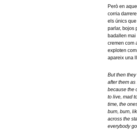
Però en aquel
corria darrer
els únics que
parlar, bojos 
badallen mai 
cremen com aq
exploten com 
apareix una l
But then they
after them as 
because the 
to live, mad t
time, the one
burn, burn, l
across the st
everybody g