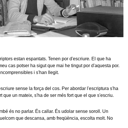
iptors estan espantats. Tenen por d'escriure. El que ha
meu cas potser ha sigut que mai he tingut por d'aquesta por.
 incomprensibles i s'han llegit.
criure sense la força del cos. Per abordar l'escriptura s'ha
t que un mateix, s'ha de ser més fort que el que s'escriu.
mbé és no parlar. És callar. És udolar sense soroll. Un
quelcom que descansa, amb freqüència, escolta molt. No