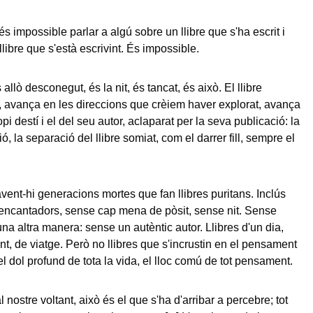
s impossible parlar a algú sobre un llibre que s'ha escrit i
llibre que s'està escrivint. És impossible.
 allò desconegut, és la nit, és tancat, és això. El llibre
, avança en les direccions que crèiem haver explorat, avança
pi destí i el del seu autor, aclaparat per la seva publicació: la
, la separació del llibre somiat, com el darrer fill, sempre el
ent-hi generacions mortes que fan llibres puritans. Inclús
s encantadors, sense cap mena de pòsit, sense nit. Sense
'una altra manera: sense un autèntic autor. Llibres d'un dia,
nt, de viatge. Però no llibres que s'incrustin en el pensament
el dol profund de tota la vida, el lloc comú de tot pensament.
l nostre voltant, això és el que s'ha d'arribar a percebre; tot