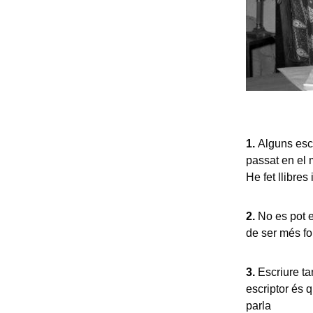
1.
Alguns escr
passat en el 
He fet llibres
2.
No es pot es
de ser més for
3.
Escriure ta
escriptor és 
parla