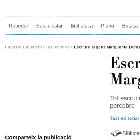
Ce
Rebedor
Sala d'estar
Biblioteca
Piano
Butaca
Catorze
/
Biblioteca
/
Tast editorial
/
Escriure segons Marguerite Dura
Escr
Marg
Tot escriu 
percebre
Tast editorial
Bibliot
Comparteix la publicació