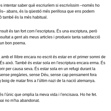
s intentar saber què escriuríem si escrivíssim –només ho
s– abans, és la qüestió més perillosa que ens podem
rò també és la més habitual.
'insult és tan fort com l'escriptura. És una escriptura, però
nsultat a gent als meus articles i produeix tanta satisfacció
 un bon poema.
 amb el llibre encara no escrit és estar en el primer somni de
 És això. També és estar sola en l'escriptura encara erma. És
rir per causa seva. És estar sola en un refugi durant la
 sense pregàries, sense Déu, sense cap pensament fora
 boig de matar fins a l'últim nazi de la nació alemanya.
és l'únic que omplia la meva vida i l'encisava. Ho he fet.
mai no m'ha abandonat.