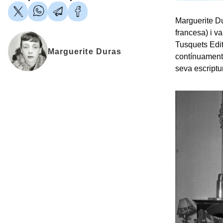
Marguerite Du
francesa) i v
Tusquets Edito
Marguerite Duras
contínuament 
seva escriptu