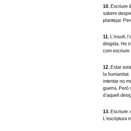
10.
Escriure é
sabem despré
plantejar. Pe
11.
L'insult, l
dirigida. He i
com escriure
12.
Estar sola
la humanitat.
intentar no mo
guerra. Però
d'aquell desig
13.
Escriure: 
L'escriptura 