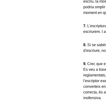
escriu, la mos
podria omplir
moment en què
7.
L'escriptur
escriurem. I a
8.
Si se sabés
d'escriure, no
9.
Crec que el 
Es veu a travé
reglamentats,
l'escriptor ex
converteix en 
correcta, és a
inofensiva.