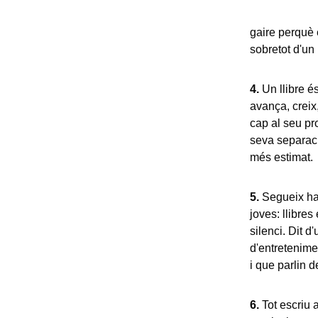
gaire perquè é
sobretot d'un 
4.
Un llibre és
avança, creix
cap al seu pro
seva separació
més estimat.
5.
Segueix hav
joves: llibre
silenci. Dit d
d'entretenime
i que parlin d
6.
Tot escriu a