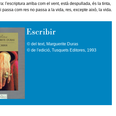
a: l'escriptura arriba com el vent, està despullada, és la tinta,
, i passa com res no passa a la vida, res, excepte això, la vida.
Escribir
© del text, Marguerite Duras
© de l'edició, Tusquets Editores, 1993