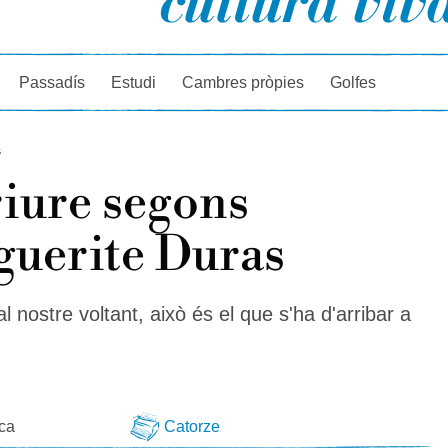
rcador
Passadís
Estudi
Cambres pròpies
Golfes
s
iure segons
uerite Duras
al nostre voltant, això és el que s'ha d'arribar a
eca
Catorze