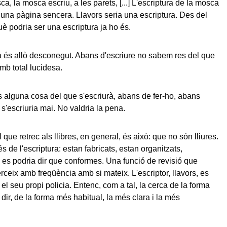
ca, la mosca escriu, a les parets, [...] L'escriptura de la mosca
 una pàgina sencera. Llavors seria una escriptura. Des del
 podria ser una escriptura ja ho és.
a és allò desconegut. Abans d'escriure no sabem res del que
mb total lucidesa.
 alguna cosa del que s'escriurà, abans de fer-ho, abans
 s'escriuria mai. No valdria la pena.
que retrec als llibres, en general, és això: que no són lliures.
s de l'escriptura: estan fabricats, estan organitzats,
 es podria dir que conformes. Una funció de revisió que
erceix amb freqüència amb si mateix. L'escriptor, llavors, es
el seu propi policia. Entenc, com a tal, la cerca de la forma
 dir, de la forma més habitual, la més clara i la més