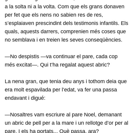
a la solta ni a la volta. Com que els grans donaven
per fet que els nens no sabien res de res,
s’esplaiaven prescindint dels testimonis infantils. Els
quals, aquests darrers, comprenien més coses que
no semblava i en treien les seves conseqüències.
—No despistis —va continuar el pare, cada cop
més excitat—. Qui t’ha regalat aquest abric?
La nena gran, que tenia deu anys i tothom deia que
era molt espavilada per l’edat, va fer una passa
endavant i digué:
—Nosaltres vam escriure al pare Noel, demanant
un abric de pell per a la mare i un rellotge d’or per al
pare. I els ha portats... Què passa, ara?