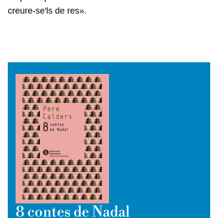
creure-se'ls de res».
8 contes de Nadal