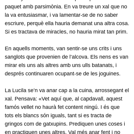
paquet amb parsimònia. En va treure un xal que no
la va entusiasmar, i va lamentar-se de no saber
escriure, perquè ella hauria demanat una altra cosa.
Si es tractava de miracles, no hauria mirat tan prim.
En aquells moments, van sentir-se uns crits i uns
sanglots que provenien de l’alcova. Els nens es van
mirar els uns als altres amb uns ulls batanats, i
després continuaren ocupant-se de les joguines.
La Lucila se’n va anar cap a la cuina, arrossegant el
xal. Pensava: «Vet aquí que, al capdavall, aquest
famós vellet no haurà fet content ningú. I és que
tots els blancs són iguals, tant si es tracta de
gringos com de gatxupins. Prediquen unes coses i
en practiquen unes altres. Val més anar fent i no