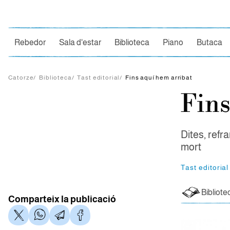
Ce
Rebedor
Sala d'estar
Biblioteca
Piano
Butaca
Catorze
/
Biblioteca
/
Tast editorial
/
Fins aquí hem arribat
Fins
Dites, refra
mort
Tast editorial
Bibliote
Comparteix la publicació