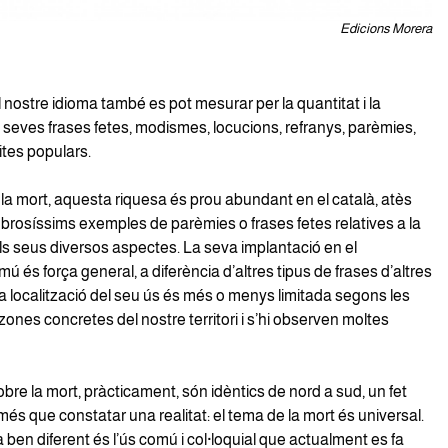
Edicions Morera
 nostre idioma també es pot mesurar per la quantitat i la
s seves frases fetes, modismes, locucions, refranys, parèmies,
ites populars.
la mort, aquesta riquesa és prou abundant en el català, atès
brosíssims exemples de parèmies o frases fetes relatives a la
ls seus diversos aspectes. La seva implantació en el
ú és força general, a diferència d’altres tipus de frases d’altres
a localització del seu ús és més o menys limitada segons les
nes concretes del nostre territori i s’hi observen moltes
obre la mort, pràcticament, són idèntics de nord a sud, un fet
més que constatar una realitat: el tema de la mort és universal.
 ben diferent és l’ús comú i col·loquial que actualment es fa