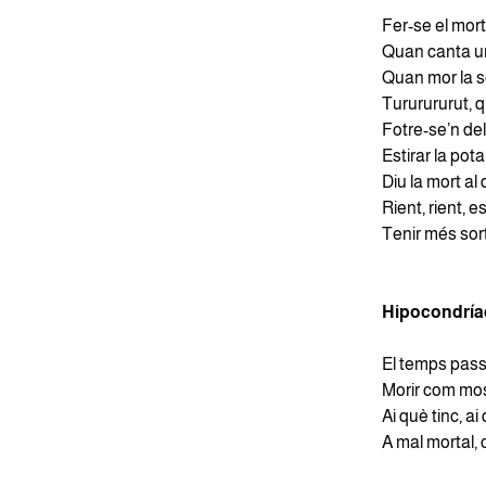
Fer-se el mort
Quan canta un 
Quan mor la so
Tururururut, q
Fotre-se’n del 
Estirar la pota
Diu la mort al 
Rient, rient, e
Tenir més sort
Hipocondrí
El temps passa
Morir com mo
Ai què tinc, ai
A mal mortal, 