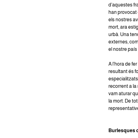
d’aquestes fr
han provocat q
els nostres av
mort, ara est
urbà. Una tend
externes, com 
el nostre país 
A l’hora de fer
resultant és f
especialitzats
recorrent a la
vam aturar qu
la mort. De t
representative
Burlesques o