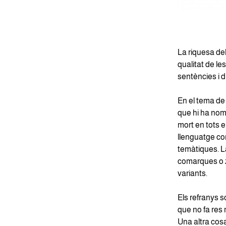
La riquesa del
qualitat de le
sentències i d
En el tema de 
que hi ha nom
mort en tots e
llenguatge com
temàtiques. L
comarques o zo
variants.
Els refranys s
que no fa res 
Una altra cosa