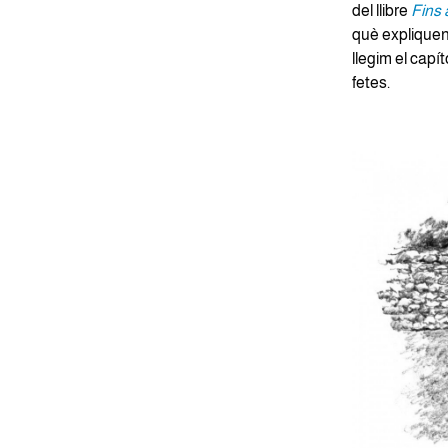
del llibre
Fins 
què expliquen
llegim el capít
fetes.