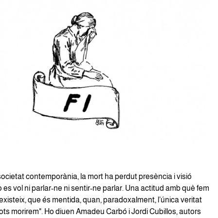
societat contemporània, la mort ha perdut presència i visió
 es vol ni parlar-ne ni sentir-ne parlar. Una actitud amb què fem
xisteix, que és mentida, quan, paradoxalment, l’única veritat
ots morirem". Ho diuen Amadeu Carbó i Jordi Cubillos, autors