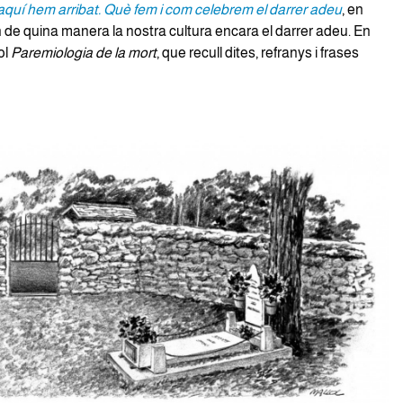
aquí hem arribat. Què fem i com celebrem el darrer adeu
, en
 de quina manera la nostra cultura encara el darrer adeu. En
ol
Paremiologia de la mort
, que recull dites, refranys i frases