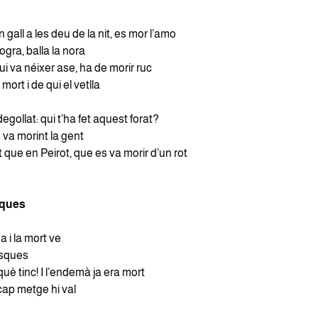
gall a les deu de la nit, es mor l’amo
gra, balla la nora
ui va néixer ase, ha de morir ruc
mort i de qui el vetlla
degollat: qui t’ha fet aquest forat?
s va morint la gent
 que en Peirot, que es va morir d’un rot
aques
 i la mort ve
sques
 què tinc! I l’endemà ja era mort
cap metge hi val