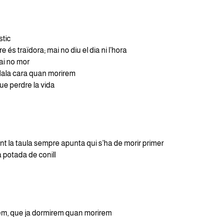
stic
 és traïdora; mai no diu el dia ni l’hora
ai no mor
ala cara quan morirem
ue perdre la vida
nt la taula sempre apunta qui s’ha de morir primer
 potada de conill
em, que ja dormirem quan morirem