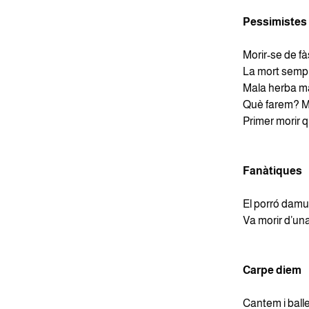
Pessimistes
Morir-se de fà
La mort sempre
Mala herba m
Què farem? M
Primer morir q
Fanàtiques
El porró damu
Va morir d’una
Carpe diem
Cantem i ball