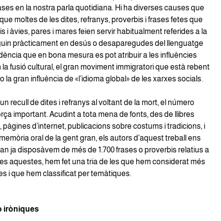
ases en la nostra parla quotidiana. Hi ha diverses causes que
ue moltes de les dites, refranys, proverbis i frases fetes que
is i àvies, pares i mares feien servir habitualment referides a la
iguin pràcticament en desús o desaparegudes del llenguatge
ència que en bona mesura es pot atribuir a les influències
la fusió cultural, el gran moviment immigratori que està rebent
o la gran influència de «l’idioma global» de les xarxes socials.
 un recull de dites i refranys al voltant de la mort, el número
orça important. Acudint a tota mena de fonts, des de llibres
, pàgines d’internet, publicacions sobre costums i tradicions, i
 memòria oral de la gent gran, els autors d’aquest treball ens
an ja disposàvem de més de 1.700 frases o proverbis relatius a
otes aquestes, hem fet una tria de les que hem considerat més
s i que hem classificat per temàtiques.
 iròniques