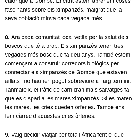
calor que a Gombe. Encara estem aprenent coses
fascinants sobre els ximpanzés, malgrat que la
seva població minva cada vegada més.
8.
Ara cada comunitat local vetlla per la salut dels
boscos que té a prop. Els ximpanzés tenen tres
vegades més bosc que fa deu anys. També estem
començant a construir corredors biològics per
connectar els ximpanzés de Gombe que estaven
aïllats i no haurien pogut sobreviure a llarg termini.
Tanmateix, el tràfic de carn d’animals salvatges fa
que es dispari a les mares ximpanzés. Si es maten
les mares, les cries queden òrfenes. També ens
fem càrrec d’aquestes cries òrfenes.
9.
Vaig decidir viatjar per tota l’Àfrica fent el que