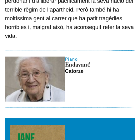
perdonar i d’alliberar pacíficament la seva nació del
terrible règim de l’apartheid. Però també hi ha
moltíssima gent al carrer que ha patit tragèdies
horribles i, malgrat això, ha aconseguit refer la seva
vida.
Piano
Endavant!
Catorze