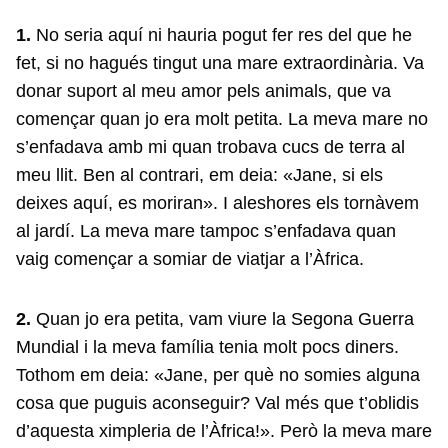
1.
No seria aquí ni hauria pogut fer res del que he
fet, si no hagués tingut una mare extraordinària. Va
donar suport al meu amor pels animals, que va
començar quan jo era molt petita. La meva mare no
s’enfadava amb mi quan trobava cucs de terra al
meu llit. Ben al contrari, em deia: «Jane, si els
deixes aquí, es moriran». I aleshores els tornàvem
al jardí. La meva mare tampoc s’enfadava quan
vaig començar a somiar de viatjar a l’Àfrica.
2.
Quan jo era petita, vam viure la Segona Guerra
Mundial i la meva família tenia molt pocs diners.
Tothom em deia: «Jane, per què no somies alguna
cosa que puguis aconseguir? Val més que t’oblidis
d’aquesta ximpleria de l’Àfrica!». Però la meva mare