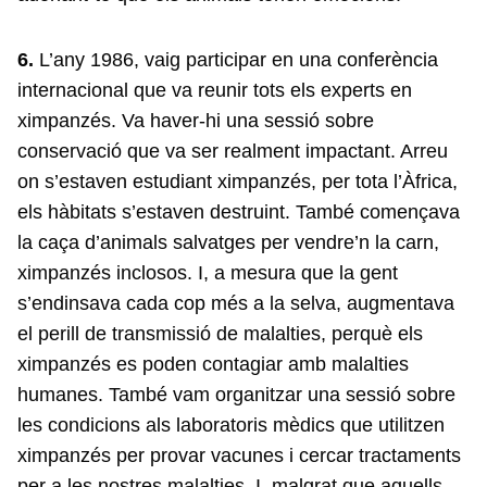
6.
L’any 1986, vaig participar en una conferència
internacional que va reunir tots els experts en
ximpanzés. Va haver-hi una sessió sobre
conservació que va ser realment impactant. Arreu
on s’estaven estudiant ximpanzés, per tota l’Àfrica,
els hàbitats s’estaven destruint. També començava
la caça d’animals salvatges per vendre’n la carn,
ximpanzés inclosos. I, a mesura que la gent
s’endinsava cada cop més a la selva, augmentava
el perill de transmissió de malalties, perquè els
ximpanzés es poden contagiar amb malalties
humanes. També vam organitzar una sessió sobre
les condicions als laboratoris mèdics que utilitzen
ximpanzés per provar vacunes i cercar tractaments
per a les nostres malalties. I, malgrat que aquells