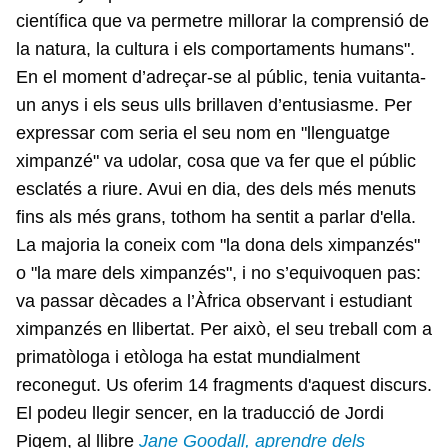
científica que va permetre millorar la comprensió de
la natura, la cultura i els comportaments humans".
En el moment d’adreçar-se al públic, tenia vuitanta-
un anys i els seus ulls brillaven d’entusiasme. Per
expressar com seria el seu nom en "llenguatge
ximpanzé" va udolar, cosa que va fer que el públic
esclatés a riure. Avui en dia, des dels més menuts
fins als més grans, tothom ha sentit a parlar d'ella.
La majoria la coneix com "la dona dels ximpanzés"
o "la mare dels ximpanzés", i no s’equivoquen pas:
va passar dècades a l’Àfrica observant i estudiant
ximpanzés en llibertat. Per això, el seu treball com a
primatòloga i etòloga ha estat mundialment
reconegut. Us oferim 14 fragments d'aquest discurs.
El podeu llegir sencer, en la traducció de Jordi
Pigem, al llibre
Jane Goodall, aprendre dels