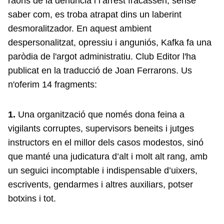
raons de la denúncia i l’arrest fracassen; sense
saber com, es troba atrapat dins un laberint
desmoralitzador. En aquest ambient
despersonalitzat, opressiu i anguniós, Kafka fa una
paròdia de l'argot administratiu. Club Editor l'ha
publicat en la traducció de Joan Ferrarons. Us
n'oferim 14 fragments:
1.
Una organització que només dona feina a
vigilants corruptes, supervisors beneits i jutges
instructors en el millor dels casos modestos, sinó
que manté una judicatura d’alt i molt alt rang, amb
un seguici incomptable i indispensable d’uixers,
escrivents, gendarmes i altres auxiliars, potser
botxins i tot.