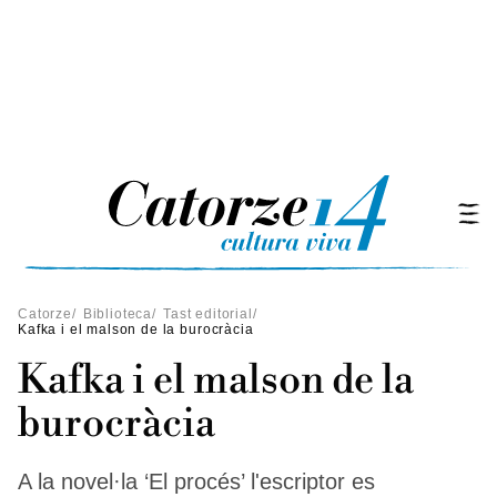
Catorze
/
Biblioteca
/
Tast editorial
/
Kafka i el malson de la burocràcia
Kafka i el malson de la
burocràcia
A la novel·la ‘El procés’ l'escriptor es