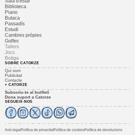
Sala d'estar
Biblioteca
Piano
Butaca
Passadís
Estudi
Cambres pròpies
Golfes
Tallers
Jocs
Botiga
SOBRE CATORZE
Qui som
Publicitat
Contacte
+ CATORZE
Subscriu-te al butlletí
Dona suport a Catorze
SEGUEIX-NOS
Avís legal
Política de privacitat
Política de cookies
Política de devolucions