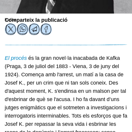
Kafka
Comparteix la publicació
El procés
és la gran novel·la inacabada de Kafka
(Praga, 3 de juliol del 1883 - Viena, 3 de juny del
1924). Comença amb l'arrest, un matí a la casa de
Josef K., per un crim que ni tan sols coneix. Des
d'aquest moment, K. s'endinsa en un malson per tal
d'esbrinar de què se l'acusa. I ho fa davant d’uns
jutges enigmàtics que el sotmeten a investigacions i
interrogatoris interminables. Tots els esforços que fa
Josef K. per repassar la seva vida i esbrinar les