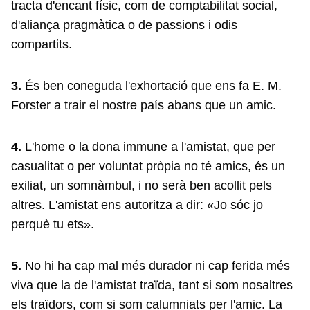
tracta d'encant físic, com de comptabilitat social,
d'aliança pragmàtica o de passions i odis
compartits.
3.
És ben coneguda l'exhortació que ens fa E. M.
Forster a trair el nostre país abans que un amic.
4.
L'home o la dona immune a l'amistat, que per
casualitat o per voluntat pròpia no té amics, és un
exiliat, un somnàmbul, i no serà ben acollit pels
altres. L'amistat ens autoritza a dir: «Jo sóc jo
perquè tu ets».
5.
No hi ha cap mal més durador ni cap ferida més
viva que la de l'amistat traïda, tant si som nosaltres
els traïdors, com si som calumniats per l'amic. La