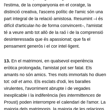
l'estima, de la companyonia en el coratge, la
distinció creativa, l'ascens polític de l'amic són una
part integral de la relació amistosa. Resumint –i és
difícil d'articular-ho de forma convincent–, l'amistat
té a veure amb tot allò de la raó i de la comprensió
desinteressada que és apassionat; que fa el
pensament generós i el cor intel·ligent.
13.
En el matrimoni, en qualsevol experiència
eròtica prolongada, l'amistat pot ser fatal. Els
amants no són amics. Tres mots immortals ho diuen
tot:
odi et amo.
Els esclats d'odi, les baralles
virulentes, l'avorriment abrupte i de vegades
inexplicable i la indiferència (les
intermittences
de
Proust) poden interrompre el calendari de l'amor. La
majoria dels matrimonis, la majoria de les relacions