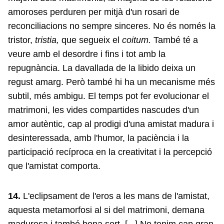
amoroses perduren per mitjà d'un rosari de
reconciliacions no sempre sinceres. No és només la
tristor,
tristia,
que segueix el
coitum.
També té a
veure amb el desordre i fins i tot amb la
repugnància. La davallada de la libido deixa un
regust amarg. Però també hi ha un mecanisme més
subtil, més ambigu. El temps pot fer evolucionar el
matrimoni, les vides compartides nascudes d'un
amor autèntic, cap al prodigi d'una amistat madura i
desinteressada, amb l'humor, la paciència i la
participació recíproca en la creativitat i la percepció
que l'amistat comporta.
14.
L'eclipsament de l'eros a les mans de l'amistat,
aquesta metamorfosi al si del matrimoni, demana
maduresa i també bona sort. [...] No tenim cap gran