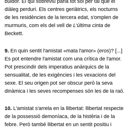
buidor. El qui sobreviu parla tot sol per tal que el
diàleg perduri. Els centres geriàtrics, els nocturns
de les residències de la tercera edat, s'omplen de
murmuris, com els del vell de
L'última cinta
de
Beckett.
9.
En quin sentit l'amistat «mata l'amor» (
eros
)? [...]
Es pot entendre l'amistat com una crítica de l'amor.
Pot prescindir dels imperatius anàrquics de la
sensualitat, de les exigències i les vexacions del
sexe. El seu origen pot ser obscur però la seva
dinàmica i les seves recompenses són les de la raó.
10.
L'amistat s'arrela en la llibertat: llibertat respecte
de la possessió demoníaca, de la histèria i de la
febre. Però també llibertat en un sentit positiu i