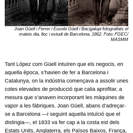
Joan Güell i Ferrer i Eusebi Güell i Bacigalupi fotografiats el
mateix dia, lloc i estudi de Barcelona, 1862. Foto: FGEC/
MASMM
Tant López com Güell intuïren que els negocis, en
aquella època, s’havien de fer a Barcelona i
Catalunya, on la indústria començava a assolir unes
cotes elevades de producció que calia aprofitar, a
mesura que s’anaven incorporant les màquines de
vapor a les fàbriques. Joan Güell, abans d’adreçar-
se a Barcelona —i seguint aquella intuïció que el
distingia—, el 1833 va fer cap a la costa est dels
Estats Units, Anglaterra, els Països Baixos, França,