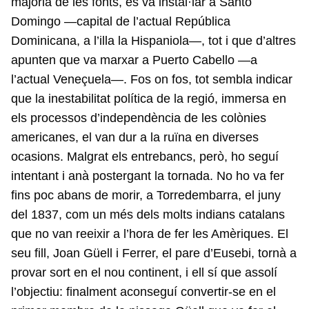
majoria de les fonts, es va instal·lar a Santo
Domingo —capital de l’actual República
Dominicana, a l’illa la Hispaniola—, tot i que d’altres
apunten que va marxar a Puerto Cabello —a
l’actual Veneçuela—. Fos on fos, tot sembla indicar
que la inestabilitat política de la regió, immersa en
els processos d’independència de les colònies
americanes, el van dur a la ruïna en diverses
ocasions. Malgrat els entrebancs, però, ho seguí
intentant i anà postergant la tornada. No ho va fer
fins poc abans de morir, a Torredembarra, el juny
del 1837, com un més dels molts indians catalans
que no van reeixir a l’hora de fer les Amèriques. El
seu fill, Joan Güell i Ferrer, el pare d’Eusebi, tornà a
provar sort en el nou continent, i ell sí que assolí
l’objectiu: finalment aconseguí convertir-se en el