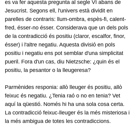
es va fer aquesta pregunta al segle VI abans de
Jesucrist. Segons ell, l'univers està dividit en
parelles de contraris: llum-ombra, espès-fi, calent-
fred, ésser-no ésser. Considerava que un dels pols
de la contradicció és positiu (claror, escalfor, finor,
ésser) i l'altre negatiu. Aquesta divisió en pols
positiu i negatiu ens pot semblar d'una simplicitat
pueril. Fora d'un cas, diu Nietzsche: ¿quin és el
positiu, la pesantor o la lleugeresa?
Parmènides responia: allò lleuger és positiu, allò
feixuc és negatiu. ¿Tenia raó o no en tenia? Vet
aquí la qüestió. Només hi ha una sola cosa certa.
La contradicció feixuc-lleuger és la més misteriosa i
la més ambigua de totes les contradiccions.