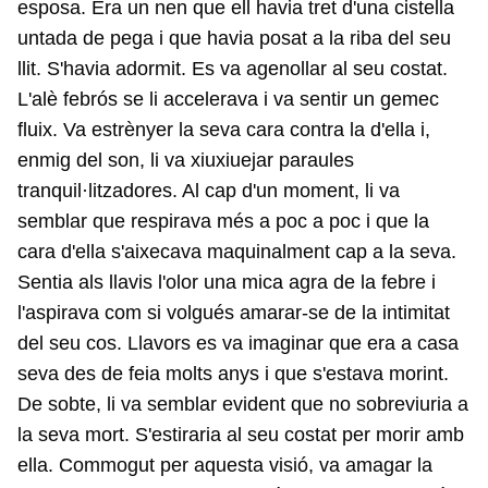
esposa. Era un nen que ell havia tret d'una cistella
untada de pega i que havia posat a la riba del seu
llit. S'havia adormit. Es va agenollar al seu costat.
L'alè febrós se li accelerava i va sentir un gemec
fluix. Va estrènyer la seva cara contra la d'ella i,
enmig del son, li va xiuxiuejar paraules
tranquil·litzadores. Al cap d'un moment, li va
semblar que respirava més a poc a poc i que la
cara d'ella s'aixecava maquinalment cap a la seva.
Sentia als llavis l'olor una mica agra de la febre i
l'aspirava com si volgués amarar-se de la intimitat
del seu cos. Llavors es va imaginar que era a casa
seva des de feia molts anys i que s'estava morint.
De sobte, li va semblar evident que no sobreviuria a
la seva mort. S'estiraria al seu costat per morir amb
ella. Commogut per aquesta visió, va amagar la