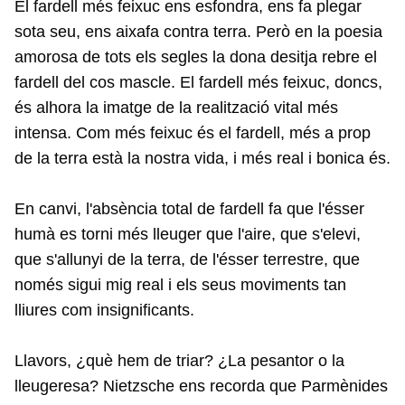
El fardell més feixuc ens esfondra, ens fa plegar
sota seu, ens aixafa contra terra. Però en la poesia
amorosa de tots els segles la dona desitja rebre el
fardell del cos mascle. El fardell més feixuc, doncs,
és alhora la imatge de la realització vital més
intensa. Com més feixuc és el fardell, més a prop
de la terra està la nostra vida, i més real i bonica és.
En canvi, l'absència total de fardell fa que l'ésser
humà es torni més lleuger que l'aire, que s'elevi,
que s'allunyi de la terra, de l'ésser terrestre, que
només sigui mig real i els seus moviments tan
lliures com insignificants.
Llavors, ¿què hem de triar? ¿La pesantor o la
lleugeresa? Nietzsche ens recorda que Parmènides