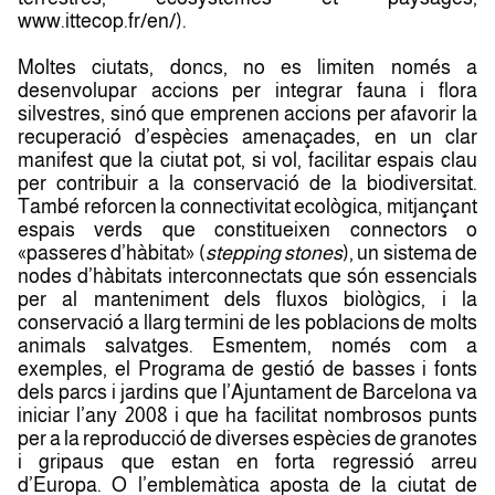
www.ittecop.fr/en/).
Moltes ciutats, doncs, no es limiten només a
desenvolupar accions per integrar fauna i flora
silvestres, sinó que emprenen accions per afavorir la
recuperació d’espècies amenaçades, en un clar
manifest que la ciutat pot, si vol, facilitar espais clau
per contribuir a la conservació de la biodiversitat.
També reforcen la connectivitat ecològica, mitjançant
espais verds que constitueixen connectors o
«passeres d’hàbitat» (
stepping stones
), un sistema de
nodes d’hàbitats interconnectats que són essencials
per al manteniment dels fluxos biològics, i la
conservació a llarg termini de les poblacions de molts
animals salvatges. Esmentem, només com a
exemples, el Programa de gestió de basses i fonts
dels parcs i jardins que l’Ajuntament de Barcelona va
iniciar l’any 2008 i que ha facilitat nombrosos punts
per a la reproducció de diverses espècies de granotes
i gripaus que estan en forta regressió arreu
d’Europa. O l’emblemàtica aposta de la ciutat de