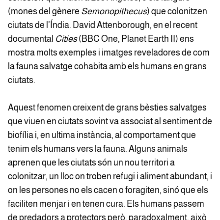
(mones del gènere
Semonopithecus
) que colonitzen
ciutats de l’Índia. David Attenborough, en el recent
documental
Cities
(BBC One, Planet Earth II) ens
mostra molts exemples i imatges reveladores de com
la fauna salvatge cohabita amb els humans en grans
ciutats.
Aquest fenomen creixent de grans bèsties salvatges
que viuen en ciutats sovint va associat al sentiment de
biofília i, en ultima instància, al comportament que
tenim els humans vers la fauna. Alguns animals
aprenen que les ciutats són un nou territori a
colonitzar, un lloc on troben refugi i aliment abundant, i
on les persones no els cacen o foragiten, sinó que els
faciliten menjar i en tenen cura. Els humans passem
de predadors a protectors però, paradoxalment, això