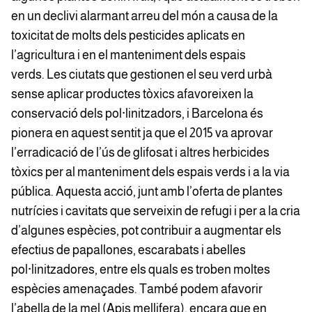
en un declivi alarmant arreu del món a causa de la
toxicitat de molts dels pesticides aplicats en
l’agricultura i en el manteniment dels espais
verds. Les ciutats que gestionen el seu verd urbà
sense aplicar productes tòxics afavoreixen la
conservació dels pol·linitzadors, i Barcelona és
pionera en aquest sentit ja que el 2015 va aprovar
l’erradicació de l’ús de glifosat i altres herbicides
tòxics per al manteniment dels espais verds i a la via
pública. Aquesta acció, junt amb l’oferta de plantes
nutrícies i cavitats que serveixin de refugi i per a la cria
d’algunes espècies, pot contribuir a augmentar els
efectius de papallones, escarabats i abelles
pol·linitzadores, entre els quals es troben moltes
espècies amenaçades. També podem afavorir
l’abella de la mel (Apis mellifera), encara que en