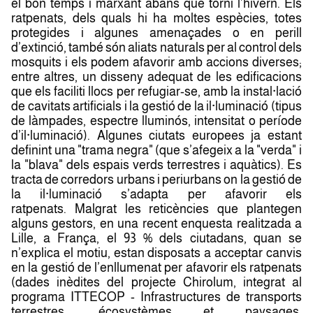
el bon temps i marxant abans que torni l’hivern. Els
ratpenats, dels quals hi ha moltes espècies, totes
protegides i algunes amenaçades o en perill
d’extinció, també són aliats naturals per al control dels
mosquits i els podem afavorir amb accions diverses;
entre altres, un disseny adequat de les edificacions
que els faciliti llocs per refugiar-se, amb la instal·lació
de cavitats artificials i la gestió de la il·luminació (tipus
de làmpades, espectre lluminós, intensitat o període
d’il·luminació). Algunes ciutats europees ja estant
definint una "trama negra" (que s’afegeix a la "verda" i
la "blava" dels espais verds terrestres i aquàtics). Es
tracta de corredors urbans i periurbans on la gestió de
la il·luminació s’adapta per afavorir els
ratpenats. Malgrat les reticències que plantegen
alguns gestors, en una recent enquesta realitzada a
Lille, a França, el 93 % dels ciutadans, quan se
n’explica el motiu, estan disposats a acceptar canvis
en la gestió de l’enllumenat per afavorir els ratpenats
(dades inèdites del projecte Chirolum, integrat al
programa ITTECOP - Infrastructures de transports
terrestres, écosystèmes et paysages,