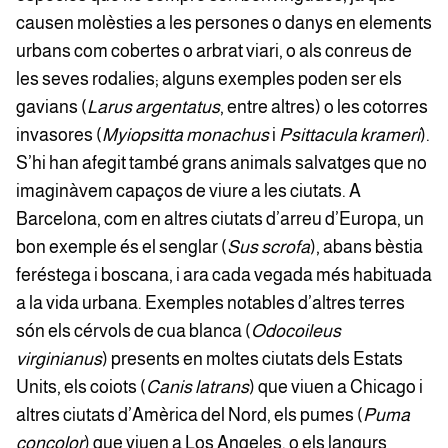
causen molèsties a les persones o danys en elements
urbans com cobertes o arbrat viari, o als conreus de
les seves rodalies; alguns exemples poden ser els
gavians (
Larus argentatus
, entre altres) o les cotorres
invasores (
Myiopsitta monachus
i
Psittacula krameri
).
S’hi han afegit també grans animals salvatges que no
imaginàvem capaços de viure a les ciutats. A
Barcelona, com en altres ciutats d’arreu d’Europa, un
bon exemple és el senglar (
Sus scrofa
), abans bèstia
feréstega i boscana, i ara cada vegada més habituada
a la vida urbana. Exemples notables d’altres terres
són els cérvols de cua blanca (
Odocoileus
virginianus
) presents en moltes ciutats dels Estats
Units, els coiots (
Canis latrans
) que viuen a Chicago i
altres ciutats d’Amèrica del Nord, els pumes (
Puma
concolor
) que viuen a Los Angeles, o els langurs