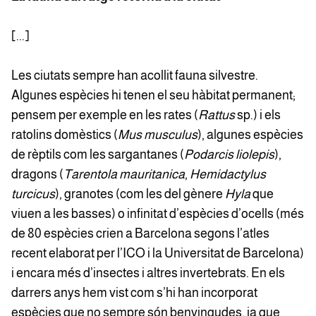
[...]
Les ciutats sempre han acollit fauna silvestre.
Algunes espècies hi tenen el seu hàbitat permanent;
pensem per exemple en les rates (
Rattus
sp.) i els
ratolins domèstics (
Mus musculus
), algunes espècies
de rèptils com les sargantanes (
Podarcis liolepis
),
dragons (
Tarentola mauritanica
,
Hemidactylus
turcicus
), granotes (com les del gènere
Hyla
que
viuen a les basses) o infinitat d’espècies d’ocells (més
de 80 espècies crien a Barcelona segons l’atles
recent elaborat per l’ICO i la Universitat de Barcelona)
i encara més d’insectes i altres invertebrats. En els
darrers anys hem vist com s’hi han incorporat
espècies que no sempre són benvingudes, ja que