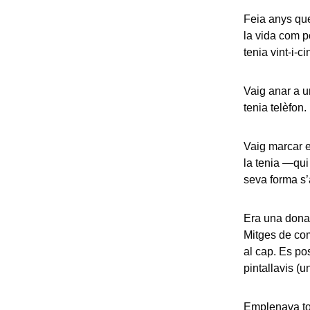
Feia anys que
la vida com p
tenia vint-i-c
Vaig anar a u
tenia telèfon.
Vaig marcar e
la tenia —qui
seva forma s’
Era una dona 
Mitges de com
al cap. Es po
pintallavis (u
Emplenava to