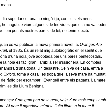
 mapa.
dia suportar ser una no ningú i jo, com tots els nens,
, he hagut de viure algunes de les vides que ella no va poder
ue fem per als nostres pares: de fet, no tenim opció.
quan es va publicar la meva primera novel·la,
Oranges Are
Fruit
, el 1985. És un relat mig autobiogràfic en el sentit que
stòria d’una noia jove adoptada per uns pares pentecostals.
e la noia es faci gran i arribi a ser missionera. En comptes
s’enamora d’una dona. Un desastre. Se’n va de casa, entra a
t d’Oxford, torna a casa i es troba que la seva mare ha muntat
de ràdio per escampar l’Evangeli entre els pagans. La mare
nim: es diu Llum Benigna.
comença:
Com gran part de la gent, vaig viure molt temps amb
re. Al pare li agradava mirar la lluita lliure, a la mare li