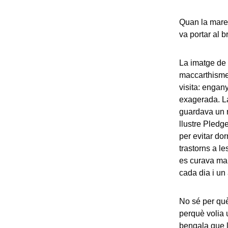
Quan la mare 
va portar al b
La imatge de 
maccarthisme 
visita: engan
exagerada. L
guardava un r
llustre Pledg
per evitar do
trastorns a l
es curava mai
cada dia i un 
No sé per què
perquè volia 
bengala que 