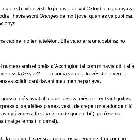
 no ens havíem vist. Jo ja havia deixat Oxford, em guanyava
odia i havia escrit
Oranges
de molt jove: quan es va publicar,
inc anys.
na cabina: no tenia telèfon. Ella va anar a una cabina: no
l número amb el prefix d’Accrington tal com m’havia dit, i allà
 necessita Skype?—. La podia veure a través de la veu, la
anava solidificant davant meu mentre parlava.
grossa, més aviat alta, que pesava més de cent vint quilos.
pressió, sandàlies planes, vestit de crepè i mocador de niló
sava pólvores a la cara (s’ha de quedar bé), però sense
na imatge ferma i informal).
ta la cabina. Excessivament grossa, enorme. Era com un