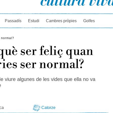
rcador
Passadís
Estudi
Cambres pròpies
Golfes
r normal?
què ser feliç quan
ies ser normal?
e viure algunes de les vides que ella no va
e
eca
Catorze