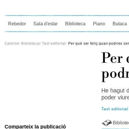
Ce
Rebedor
Sala d'estar
Biblioteca
Piano
Butaca
Catorze
/
Biblioteca
/
Tast editorial
/
Per què ser feliç quan podries se
Per 
podr
He hagut d
poder viur
Tast editorial
Bibliot
Comparteix la publicació