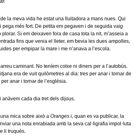
ar.
 de la meva vida he estat una lluitadora a mans nues. Qui
 pega més fort. De petita em pegaven i de seguida vaig
 plorar. Si em deixaven fora de casa tota la nit, m’asseia a
entrada fins que venia el lleter, em bevia les dues ampolles,
uides per empipar la mare i me n’anava a l’escola.
arreu caminant. No teníem cotxe ni diners per a l’autobús.
itjana era de vuit quilòmetres al dia: tres per anar i tornar de
c per anar i tornar de l’església.
i anàvem cada dia tret dels dijous.
 una mica sobre això a
Oranges
i, quan es va publicar, la
viar una nota enrabiada amb la seva cal·ligrafia impol·luta
 li truqués.