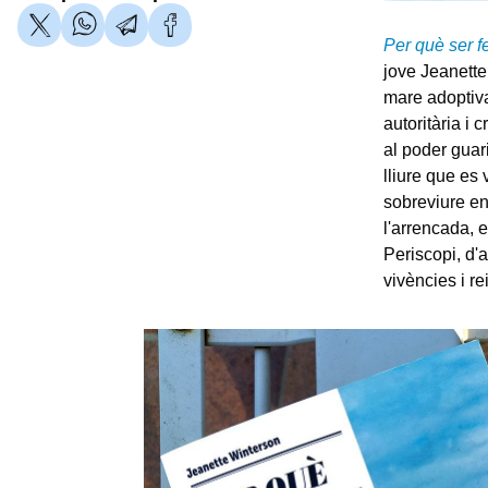
Per què ser f
jove Jeanette
mare adoptiva
autoritària i 
al poder guari
lliure que es 
sobreviure e
l'arrencada, 
Periscopi, d'
vivències i re