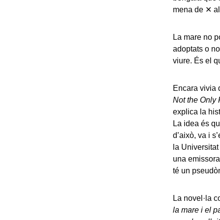
mena de ✕ al
La mare no po
adoptats o no
viure. És el q
Encara vivia 
Not the Only 
explica la hi
La idea és qu
d’això, va i 
la Universita
una emissora 
té un pseudò
La novel·la 
la mare i el pa