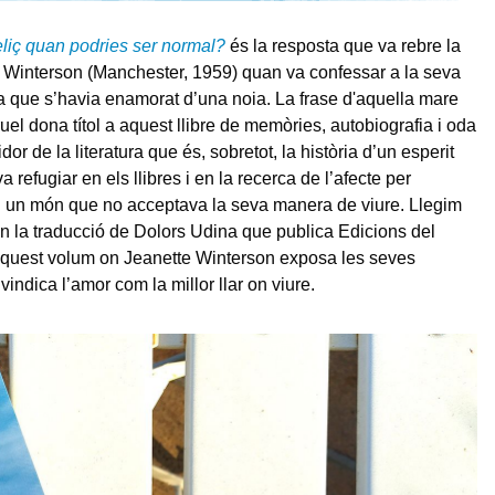
eliç quan podries ser normal?
és la resposta que va rebre la
 Winterson (Manchester, 1959) quan va confessar a la seva
 que s’havia enamorat d’una noia. La frase d'aquella mare
cruel dona títol a aquest llibre de memòries, autobiografia i oda
dor de la literatura que és, sobretot, la història d’un esperit
va refugiar en els llibres i en la recerca de l’afecte per
n un món que no acceptava la seva manera de viure. Llegim
en la traducció de Dolors Udina que publica Edicions del
aquest volum on Jeanette Winterson exposa les seves
ivindica l’amor com la millor llar on viure.