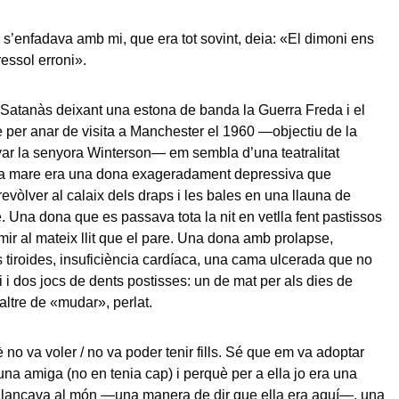
s’enfadava amb mi, que era tot sovint, deia: «El dimoni ens
ressol erroni».
Satanàs deixant una estona de banda la Guerra Freda i el
per anar de visita a Manchester el 1960 —objectiu de la
yar la senyora Winterson— em sembla d’una teatralitat
a mare era una dona exageradament depressiva que
evòlver al calaix dels draps i les bales en una llauna de
e. Una dona que es passava tota la nit en vetlla fent pastissos
rmir al mateix llit que el pare. Una dona amb prolapse,
es tiroides, insuficiència cardíaca, una cama ulcerada que no
 i dos jocs de dents postisses: un de mat per als dies de
altre de «mudar», perlat.
 no va voler / no va poder tenir fills. Sé que em va adoptar
una amiga (no en tenia cap) i perquè per a ella jo era una
llançava al món —una manera de dir que ella era aquí—, una