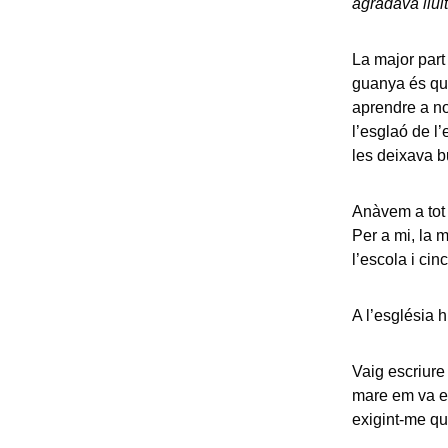
agradava lluit
La major part
guanya és qui
aprendre a no
l’esglaó de l’
les deixava b
Anàvem a tot 
Per a mi, la m
l’escola i cin
A l’església h
Vaig escriure
mare em va en
exigint-me que