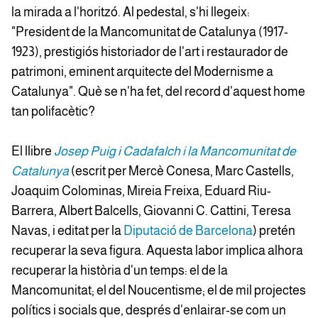
la mirada a l'horitzó. Al pedestal, s'hi llegeix:
"President de la Mancomunitat de Catalunya (1917-
1923), prestigiós historiador de l'art i restaurador de
patrimoni, eminent arquitecte del Modernisme a
Catalunya". Què se n'ha fet, del record d'aquest home
tan polifacètic?
El llibre
Josep Puig i Cadafalch i la Mancomunitat de
Catalunya
(escrit per Mercè Conesa, Marc Castells,
Joaquim Colominas, Mireia Freixa, Eduard Riu-
Barrera, Albert Balcells, Giovanni C. Cattini, Teresa
Navas, i editat per la
Diputació de Barcelona
) pretén
recuperar la seva figura. Aquesta labor implica alhora
recuperar la història d'un temps: el de la
Mancomunitat; el del Noucentisme; el de mil projectes
polítics i socials que, després d'enlairar-se com un