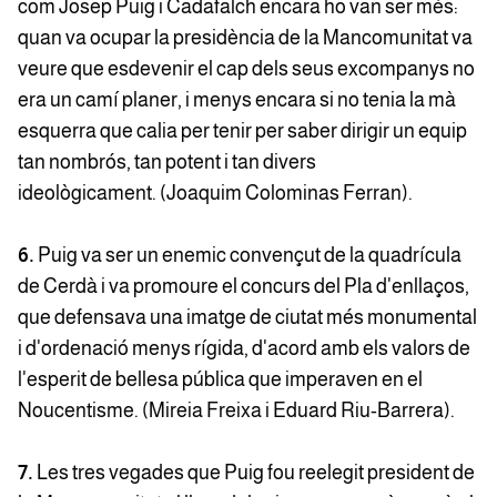
com Josep Puig i Cadafalch encara ho van ser més:
quan va ocupar la presidència de la Mancomunitat va
veure que esdevenir el cap dels seus excompanys no
era un camí planer, i menys encara si no tenia la mà
esquerra que calia per tenir per saber dirigir un equip
tan nombrós, tan potent i tan divers
ideològicament. (Joaquim Colominas Ferran).
6.
Puig va ser un enemic convençut de la quadrícula
de Cerdà i va promoure el concurs del Pla d'enllaços,
que defensava una imatge de ciutat més monumental
i d'ordenació menys rígida, d'acord amb els valors de
l'esperit de bellesa pública que imperaven en el
Noucentisme. (Mireia Freixa i Eduard Riu-Barrera).
7.
Les tres vegades que Puig fou reelegit president de