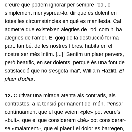
creure que podem ignorar per sempre l'odi, o
simplement menysprear-lo, dir que és dolent en
totes les circumstàncies en què es manifesta. Cal
admetre que existeixen alegries de l'odi com hi ha
alegries de l'amor. El goig de la destrucció forma
part, també, de les nostres fibres, habita en el
nostre ser més íntim. [...] "Sentim un plaer pervers,
però beatífic, en ser dolents, perquè és una font de
satisfacció que no s'esgota mai", William Hazlitt,
El
plaer d'odiar
.
12.
Cultivar una mirada atenta als contraris, als
contrastos, a la tensió permanent del món. Pensar
contínuament que el que veiem «ple» pot veure's
«buit», que el que considerem «bé» pot considerar-
se «malament», que el plaer i el dolor es barregen,