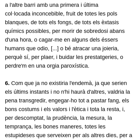
a l'altre barri amb una primera i última
col·locada
inconcebible, fruit de totes les pols
blanques, de tots els fongs, de tots els èxtasis
químics possibles, per morir de sobredosi abans
d'una hora, o cagar-me en alguns dels éssers
humans que odio, [...] o bé atracar una joieria,
perquè sí, per plaer, i buidar les prestatgeries, o
perdre'm en una orgia paroxística.
6.
Com que ja no existiria l'endemà, ja que serien
els últims instants i no n'hi haurà d'altres, valdria la
pena transgredir, engegar-ho tot a pastar fang, els
bons costums i els valors i l'ètica i tota la resta, i,
per descomptat, la prudència, la mesura, la
temprança, les bones maneres, totes les
estupideses que serveixen per als altres dies, per a