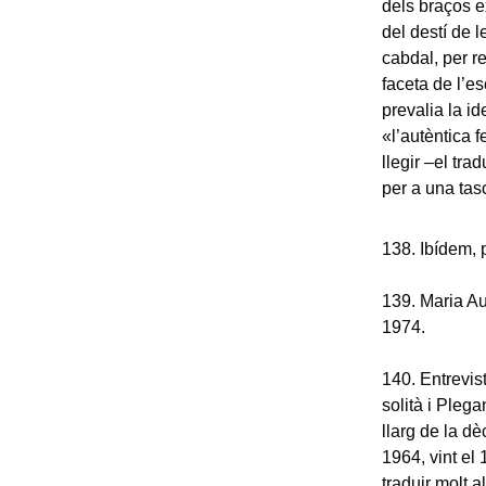
dels braços e
del destí de l
cabdal, per re
faceta de l’es
prevalia la id
«l’autèntica 
llegir –el tr
per a una tas
138. Ibídem, p
139. Maria A
1974.
140. Entrevis
solità i Pleg
llarg de la dè
1964, vint el 
traduir molt a