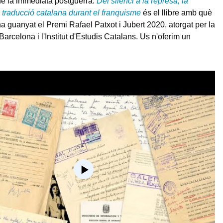
de la immediata postguerra.
Del silenci a la represa, la
 traducció catalana durant el franquisme
és el llibre amb què
a guanyat el Premi Rafael Patxot i Jubert 2020, atorgat per la
arcelona i l'Institut d'Estudis Catalans. Us n'oferim un