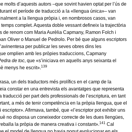
 molts d’aquests autors –que sovint havien optat per l’ús de
rant el període de traducció a la «llengua única»– van
finalment a la llengua pròpia i, en nombrosos casos, van
a temps complet. Aquesta doble vessant defineix la trajectòria
uals de renom com Maria Aurèlia Capmany, Ramon Folch i
n Oliver o Manuel de Pedrolo. Per bé que alguns escriptors
l’avinentesa per publicar les seves obres dins les
 que omplien amb les pròpies traduccions, Capmany
Pedra de toc
, que «s’iniciava en aquells anys seixanta el
139
è menys he escrit».
asa, un dels traductors més prolífics en el camp de la
eia constar en una entrevista els avantatges que representa
la traducció per part dels professionals de l’escriptura, en tant
tant, a més de tenir competència en la pròpia llengua, que el
i escriptor». Afirmava, també, que «l’escriptor pot exhibir uns
uè no disposa un coneixedor correcte de les dues llengües,
141
reballa la pròpia de manera creativa i constant».
Cal
e el model de llengua no havia pogut evolucionar en els