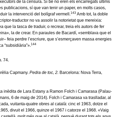
xecutors de la censura. Si bé no eren els encarregats últims
es publicacions, sí que van tenir un paper, en molts casos,
143
duir la intervenció del bolígraf vermell.
Amb tot, la doble
criptor-traductor no va assolir la notorietat que mereixia:
ea que la tasca de traduir, o recrear, treia els autors de fer
feina», la de crear. En paraules de Bacardí, «semblava que el
aduir– feia perdre l’escriure, que s’esmerçaven massa energies
144
ca “subsidiària”».
. 74.
urèlia Capmany.
Pedra de toc, 2.
Barcelona: Nova Terra,
ta inèdita de Lara Estany a Ramon Folch i Camarasa (Palau-
amans, 6 de maig de 2014). Folch i Camarasa va traslladar, al
cada, vuitanta-quatre obres al català: cinc el 1963, dotze el
1965, divuit el 1966, quinze el 1967 i catorze el 1968. «Vaig
l castellà, molt més que al català, perquè durant tots els anys