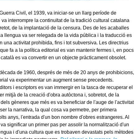
uerra Civil, el 1939, va iniciar-se un llarg període de
va interrompre la continuïtat de la tradició cultural catalana
bretot, de la implantació de la censura. Des de les acaballes
 la llengua va ser relegada de la vida pública i la traducció es
n una activitat prohibida, fins i tot subversiva. Les directrius
que fa a la política editorial es van mantenir fermes i, en pocs
e català es va convertir en un objecte pràcticament obsolet.
la dècada de 1960, després de més de 20 anys de prohibicions,
ditorial va experimentar un augment sense precedents.
tors i escriptors es van immergir en la tasca de recuperar el
 per mitjà de la creació d'obra autòctona i, sobretot, de la
 dels gèneres que més es va beneficiar de l'auge de l'activitat
ser la narrativa, la qual cosa va permetre, per primera
ts anys, l'entrada d'un bon nombre d'obres estrangeres. Al
va significar un primer pas per assolir la normalització d'un
lengua i d'una cultura que es trobaven devastats pels mètodes