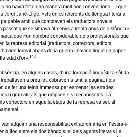
–o ho havia fet d’una manera molt poc convencional– i que,
a Jordi Jané-Lligé, «els únics referents de llengua literària
 palpable amb què comptaven els traductors novells
n passat que se situava almenys a trenta anys de distància».
emarca que «un nombre considerable dels professionals que
n la represa editorial (traductors, correctors, editors,
 s’havien format abans de la guerra i havien tingut un paper
142
la edat d’or».
absència, en alguns casos, d’una formació lingüística sòlida,
 treballaven a preu fet, cobraven a tant la pàgina, i els
en de fer una feina immensa per esmenar les errades
ques o gramaticals que omplien els mecanoscrits. La
ls correctors en aquella etapa de la represa va ser, al
namental.
 van adquirir una responsabilitat extraordinària en l’estira-i-
nia lloc entre els dos bàndols: el dels agents literaris i el