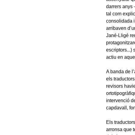
darrers anys 
tal com explic
consolidada i
arribaven d’u
Jané-Lligé r
protagonitzare
escriptors...)
actiu en aquel
A banda de l’
els traductors
revisors havi
ortotipogràfi
intervenció de
capdavall, fo
Els traductors
arronsa que te