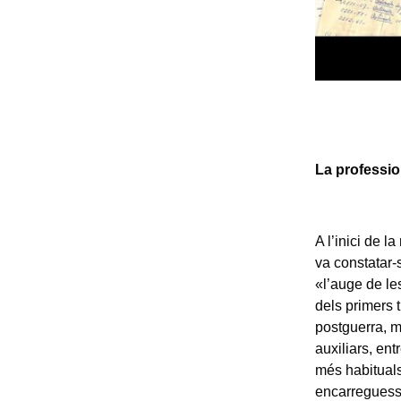
La profession
A l’inici de l
va constatar-
«l’auge de les
dels primers 
postguerra, mo
auxiliars, ent
més habituals.
encarreguessi