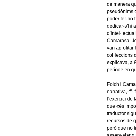
de manera que
pseudònims du
poder fer-ho 
dedicar-s’hi 
d’intel·lect
Camarasa, Joa
van aprofitar 
col·leccions
explicava, a
període en qu
Folch i Camar
140
narrativa,
f
l’exercici de 
que «és impor
traductor sigu
recursos de q
però que no t
assenyalar qu