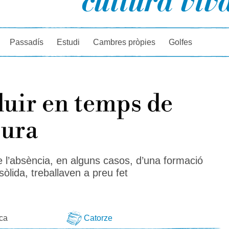
rcador
Passadís
Estudi
Cambres pròpies
Golfes
uir en temps de
sura
 l’absència, en alguns casos, d’una formació
 sòlida, treballaven a preu fet
eca
Catorze