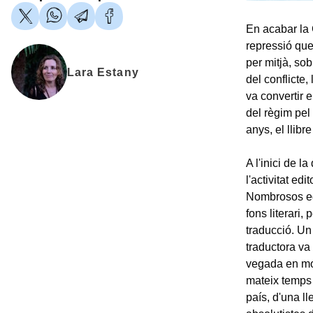
En acabar la G
repressió que 
per mitjà, so
Lara Estany
del conflicte,
va convertir e
del règim pel 
anys, el llibr
A l'inici de 
l'activitat e
Nombrosos edi
fons literari,
traducció. Un
traductora va 
vegada en mol
mateix temps 
país, d'una l