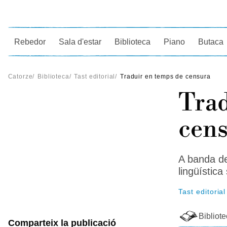
Ce
Rebedor
Sala d'estar
Biblioteca
Piano
Butaca
Catorze
/
Biblioteca
/
Tast editorial
/
Traduir en temps de censura
Trad
cen
A banda de
lingüística
Tast editorial
Bibliot
Comparteix la publicació