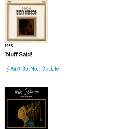
1968
'Nuff Said!
Ain't Got No, I Got Life