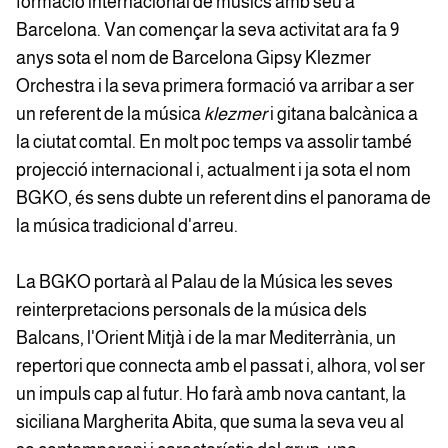
formació internacional de músics amb seu a
Barcelona. Van començar la seva activitat ara fa 9
anys sota el nom de Barcelona Gipsy Klezmer
Orchestra i la seva primera formació va arribar a ser
un referent de la música
klezmer
i gitana balcànica a
la ciutat comtal. En molt poc temps va assolir també
projecció internacional i, actualment i ja sota el nom
BGKO, és sens dubte un referent dins el panorama de
la música tradicional d'arreu.
La BGKO portarà al Palau de la Música les seves
reinterpretacions personals de la música dels
Balcans, l'Orient Mitjà i de la mar Mediterrània, un
repertori que connecta amb el passat i, alhora, vol ser
un impuls cap al futur. Ho farà amb nova cantant, la
siciliana Margherita Abita, que suma la seva veu al