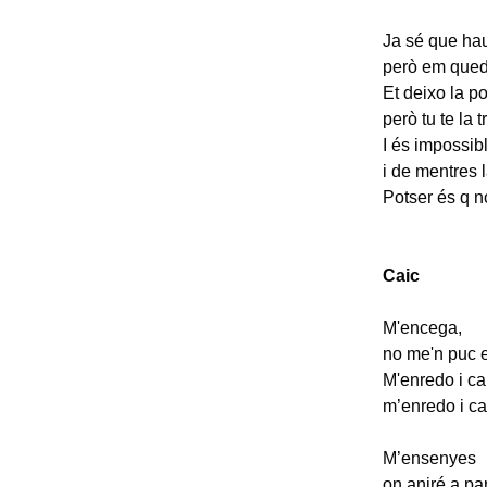
Ja sé que hau
però em quedo
Et deixo la p
però tu te la 
I és impossib
i de mentres 
Potser és q n
Caic
M'encega,
no me'n puc e
M'enredo i ca
m’enredo i ca
M’ensenyes
on aniré a par