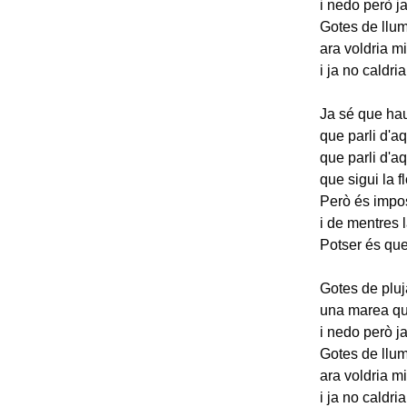
i nedo però ja
Gotes de llum 
ara voldria mi
i ja no caldri
Ja sé que hau
que parli d'a
que parli d'aqu
que sigui la 
Però és impos
i de mentres 
Potser és qu
Gotes de pluj
una marea qu
i nedo però ja
Gotes de llum 
ara voldria mi
i ja no caldri