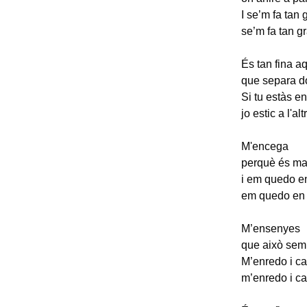
I se’m fa tan 
se’m fa tan g
És tan fina aq
que separa d
Si tu estàs en
jo estic a l'alt
M'encega
perquè és mas
i em quedo en
em quedo en 
M’ensenyes
que això semb
M’enredo i ca
m’enredo i ca