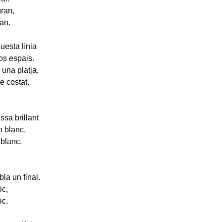
gran,
ran.
uesta línia
os espais.
 una platja,
re costat.
sa brillant
 blanc,
blanc.
la un final.
ic,
ic.