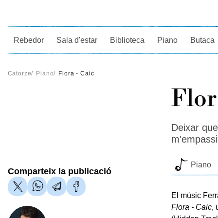
Ce
Rebedor
Sala d'estar
Biblioteca
Piano
Butaca
Catorze
/
Piano
/
Flora - Caic
Flor
Deixar que 
m'empassi
Piano
Comparteix la publicació
El músic Ferr
Flora - Caic
,