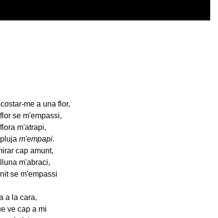
costar-me a una flor,
 flor se m'empassi,
flora m'atrapi,
 pluja
m'empapi
.
irar cap amunt,
lluna m'abraci,
 nit se m'empassi
a a la cara,
e ve cap a mi