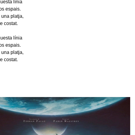
uesta línia
os espais.
 una platja,
re costat.
uesta línia
os espais.
 una platja,
re costat.