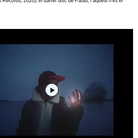
 Records, 2020), el darrer disc de Palau, i aquest n'és el