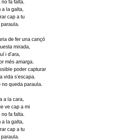
 no fa falta.
a la galta,
rar cap a tu
a paraula.
ria de fer una cançó
questa mirada,
í i d'ara,
flor més amarga.
sible poder capturar
la vida s'escapa.
e no queda paraula.
a a la cara,
e ve cap a mi
 no fa falta.
a la galta,
rar cap a tu
a paraula.