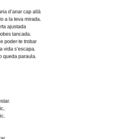
ria d’anar cap allà
 a la teva mirada.
orta ajustada
trobes tancada.
le poder-te trobar
la vida s’escapa.
o queda paraula.
star.
ic,
ic.
ar.