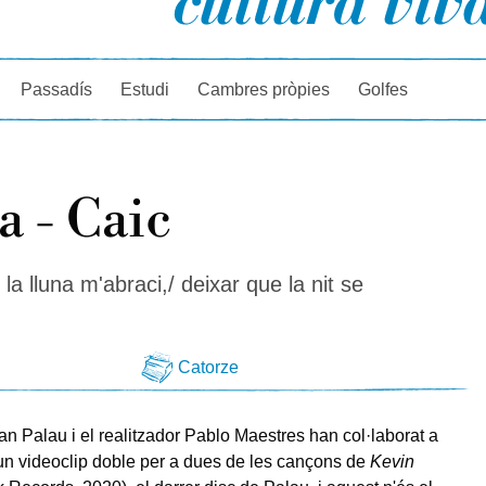
rcador
Passadís
Estudi
Cambres pròpies
Golfes
a - Caic
la lluna m'abraci,/ deixar que la nit se
Catorze
an Palau i el realitzador Pablo Maestres han col·laborat a
 un videoclip doble per a dues de les cançons de
Kevin