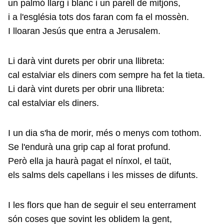
un palmó llarg i blanc i un parell de mitjons,
i a l'església tots dos faran com fa el mossèn.
I lloaran Jesús que entra a Jerusalem.
Li darà vint durets per obrir una llibreta:
cal estalviar els diners com sempre ha fet la tieta.
Li darà vint durets per obrir una llibreta:
cal estalviar els diners.
I un dia s'ha de morir, més o menys com tothom.
Se l'endurà una grip cap al forat profund.
Però ella ja haurà pagat el nínxol, el taüt,
els salms dels capellans i les misses de difunts.
I les flors que han de seguir el seu enterrament
són coses que sovint les oblidem la gent,