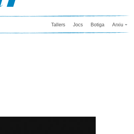
Tallers
Jocs
Botiga
Arxiu