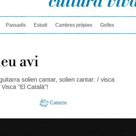
rcador
Passadís
Estudi
Cambres pròpies
Golfes
eu avi
uitarra solien cantar, solien cantar: / visca
 Visca "El Català"!
Catorze