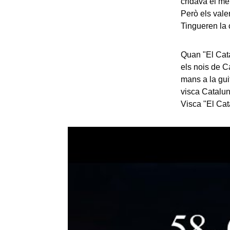
cridava el meu
Però els vale
Tingueren la 
Quan "El Cata
els nois de C
mans a la guit
visca Catalun
Visca "El Cat