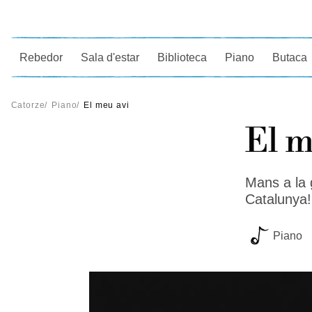
Ce
Rebedor
Sala d'estar
Biblioteca
Piano
Butaca
Catorze
/
Piano
/
El meu avi
El m
Mans a la g
Catalunya!
Piano