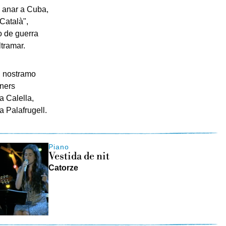
 anar a Cuba,
 Català",
co de guerra
ltramar.
el nostramo
iners
a Calella,
a Palafrugell.
Piano
Vestida de nit
Catorze