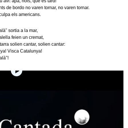
 avi: apa, nois, que és tard!
nts de bordo no varen tornar, no varen tornar.
culpa els americans.
là" sortia a la mar,
alella feien un cremat,
arra solien cantar, solien cantar:
ya! Visca Catalunya!
alà"!