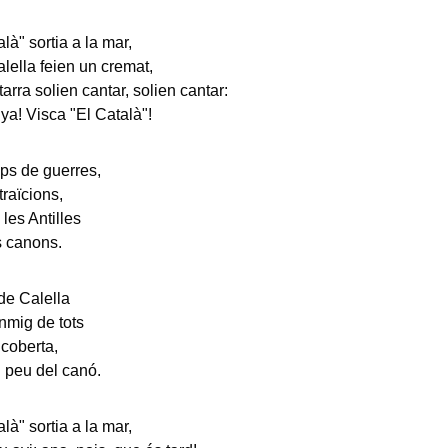
là" sortia a la mar,
alella feien un cremat,
arra solien cantar, solien cantar:
ya! Visca "El Català"!
ps de guerres,
traïcions,
 les Antilles
s canons.
de Calella
enmig de tots
 coberta,
l peu del canó.
là" sortia a la mar,