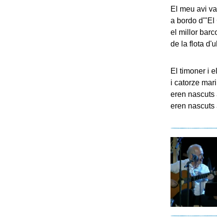
El meu avi va
a bordo d'"El
el millor bar
de la flota d'u
El timoner i 
i catorze mar
eren nascuts 
eren nascuts 