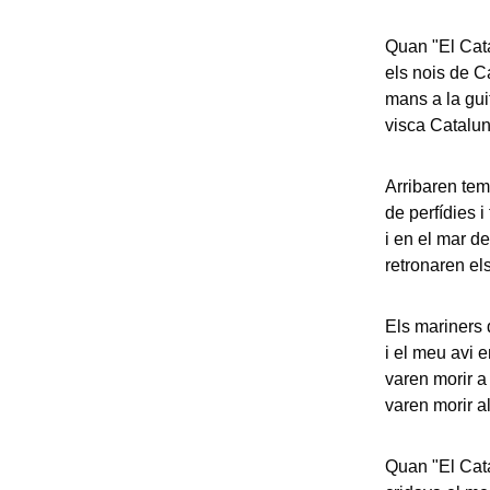
Quan "El Cata
els nois de C
mans a la guit
visca Catalun
Arribaren tem
de perfídies i 
i en el mar de
retronaren el
Els mariners 
i el meu avi 
varen morir a
varen morir a
Quan "El Cata