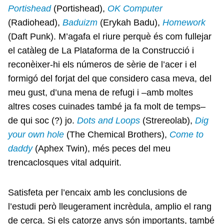
Portishead
(Portishead),
OK Computer
(Radiohead),
Baduizm
(Erykah Badu),
Homework
(Daft Punk). M’agafa el riure perquè és com fullejar
el catàleg de La Plataforma de la Construcció i
reconèixer-hi els números de sèrie de l’acer i el
formigó del forjat del que considero casa meva, del
meu gust, d’una mena de refugi i –amb moltes
altres coses cuinades també ja fa molt de temps–
de qui soc (?) jo.
Dots and Loops
(Strereolab),
Dig
your own hole
(The Chemical Brothers),
Come to
daddy
(Aphex Twin), més peces del meu
trencaclosques vital adquirit.
Satisfeta per l’encaix amb les conclusions de
l’estudi però lleugerament incrèdula, amplio el rang
de cerca. Si els catorze anys són importants, també