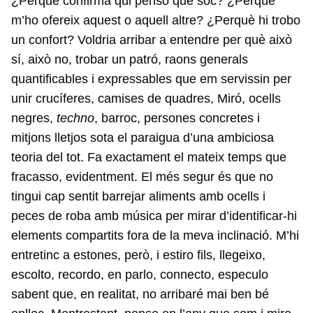
¿Perquè confirma qui penso que soc? ¿Perquè
m’ho ofereix aquest o aquell altre? ¿Perquè hi trobo
un confort? Voldria arribar a entendre per què això
sí, això no, trobar un patró, raons generals
quantificables i expressables que em servissin per
unir crucíferes, camises de quadres, Miró, ocells
negres,
techno
, barroc, persones concretes i
mitjons lletjos sota el paraigua d’una ambiciosa
teoria del tot. Fa exactament el mateix temps que
fracasso, evidentment. El més segur és que no
tingui cap sentit barrejar aliments amb ocells i
peces de roba amb música per mirar d’identificar-hi
elements compartits fora de la meva inclinació. M’hi
entretinc a estones, però, i estiro fils, llegeixo,
escolto, recordo, en parlo, connecto, especulo
sabent que, en realitat, no arribaré mai ben bé