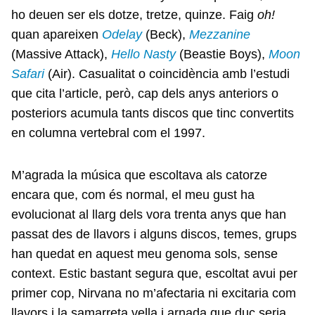
ho deuen ser els dotze, tretze, quinze. Faig
oh!
quan apareixen
Odelay
(Beck),
Mezzanine
(Massive Attack),
Hello Nasty
(Beastie Boys),
Moon
Safari
(Air). Casualitat o coincidència amb l’estudi
que cita l’article, però, cap dels anys anteriors o
posteriors acumula tants discos que tinc convertits
en columna vertebral com el 1997.
M’agrada la música que escoltava als catorze
encara que, com és normal, el meu gust ha
evolucionat al llarg dels vora trenta anys que han
passat des de llavors i alguns discos, temes, grups
han quedat en aquest meu genoma sols, sense
context. Estic bastant segura que, escoltat avui per
primer cop, Nirvana no m’afectaria ni excitaria com
llavors i la samarreta vella i arnada que duc seria