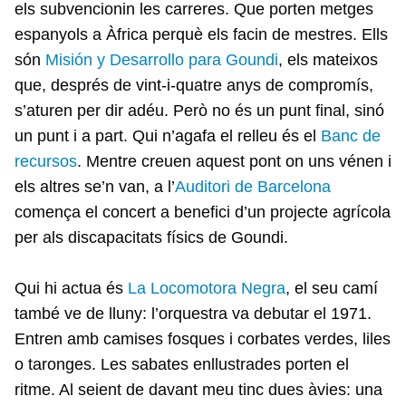
els subvencionin les carreres. Que porten metges
espanyols a Àfrica perquè els facin de mestres. Ells
són
Misión y Desarrollo para Goundi
, els mateixos
que, després de vint-i-quatre anys de compromís,
s’aturen per dir adéu. Però no és un punt final, sinó
un punt i a part. Qui n’agafa el relleu és el
Banc de
recursos
. Mentre creuen aquest pont on uns vénen i
els altres se’n van, a l’
Auditori de Barcelona
comença el concert a benefici d’un projecte agrícola
per als discapacitats físics de Goundi.
Qui hi actua és
La Locomotora Negra
, el seu camí
també ve de lluny: l’orquestra va debutar el 1971.
Entren amb camises fosques i corbates verdes, liles
o taronges. Les sabates enllustrades porten el
ritme. Al seient de davant meu tinc dues àvies: una