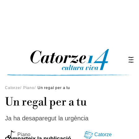
Catorze
/
Piano
/
Un regal per a tu
Un regal per a tu
Ja ha desaparegut la urgència
Piano
Catorze
Comparteix la publicació