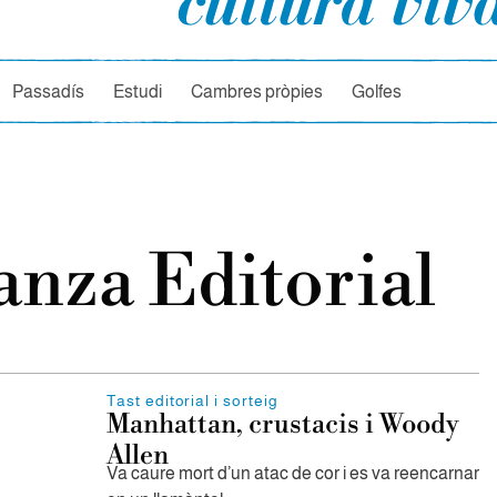
rcador
Passadís
Estudi
Cambres pròpies
Golfes
anza Editorial
Tast editorial i sorteig
Manhattan, crustacis i Woody
Allen
Va caure mort d’un atac de cor i es va reencarnar