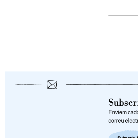
Subscri
Enviem cada 
correu elect
Subscriu-t