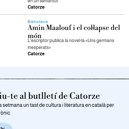
en un llamàntol
Catorze
Biblioteca
Amin Maalouf i el col·lapse del
món
L'escriptor publica la novel·la «Uns germans
inesperats»
Catorze
u-te al butlletí de Catorze
setmana un tast de cultura i literatura en català per
rònic.
’hi