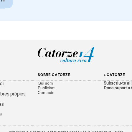
SOBRE CATORZE
+ CATORZE
Qui som
Subscriu-te al 
di
Publicitat
Dona suport a
Contacte
res pròpies
es
ga