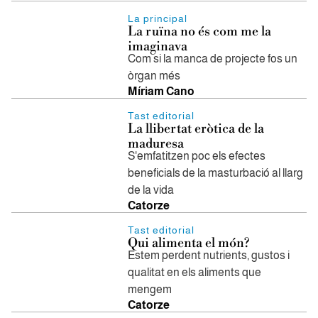
La principal
La ruïna no és com me la
imaginava
Com si la manca de projecte fos un
òrgan més
Míriam Cano
Tast editorial
La llibertat eròtica de la
maduresa
S'emfatitzen poc els efectes
beneficials de la masturbació al llarg
de la vida
Catorze
Tast editorial
Qui alimenta el món?
Estem perdent nutrients, gustos i
qualitat en els aliments que
mengem
Catorze