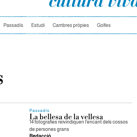
rcador
Passadís
Estudi
Cambres pròpies
Golfes
s
Passadís
La bellesa de la vellesa
14 fotografies reivindiquen l'encant dels cossos
de persones grans
Redacció