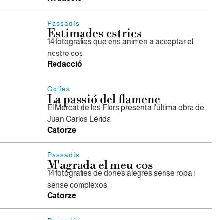
Passadís
Estimades estries
14 fotografies que ens animen a acceptar el
nostre cos
Redacció
Golfes
La passió del flamenc
El Mercat de les Flors presenta l'última obra de
Juan Carlos Lérida
Catorze
Passadís
M'agrada el meu cos
14 fotografies de dones alegres sense roba i
sense complexos
Catorze