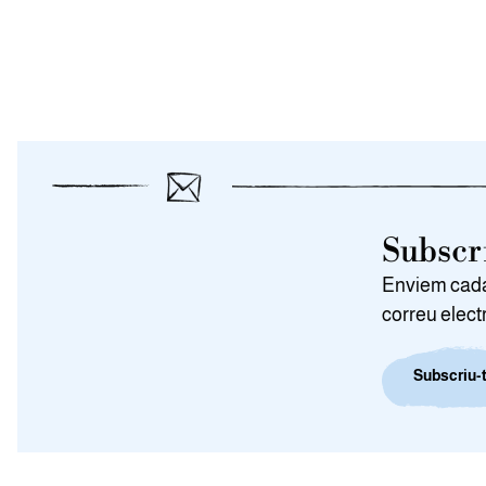
Subscri
Enviem cada 
correu elect
Subscriu-t