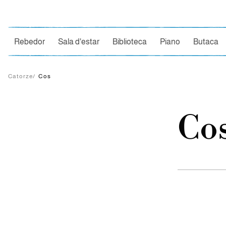
Ce
Rebedor
Sala d'estar
Biblioteca
Piano
Butaca
Catorze
/
Cos
Co