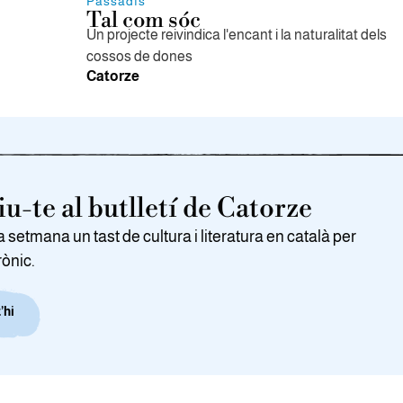
Passadís
Tal com sóc
Un projecte reivindica l'encant i la naturalitat dels
cossos de dones
Catorze
u-te al butlletí de Catorze
setmana un tast de cultura i literatura en català per
rònic.
’hi