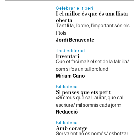
Celebrar el tiberi
I el millor és que és una llista
oberta
Tant li fa, l’ordre, l’important són els
títols
Jordi Benavente
Tast editorial
Inventari
Que et faci mal/ el set de la faldilla/
com si fos un tall profund
Míriam Cano
Biblioteca
Si penses que ets petit
«Si creus que cal llaurar, que cal
escriure/ mil somnis cada jorn»
Redacció
Biblioteca
Amb coratge
Ser valent no és només/ esbotzar