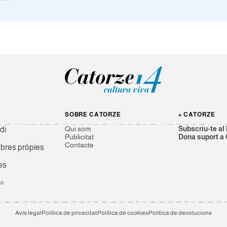
SOBRE CATORZE
+ CATORZE
Qui som
Subscriu-te al 
di
Publicitat
Dona suport a
Contacte
res pròpies
es
ga
Avís legal
Política de privacitat
Política de cookies
Política de devolucions