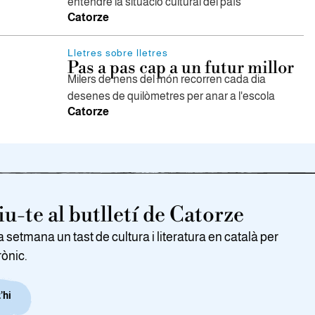
entendre la situació cultural del país
Catorze
Lletres sobre lletres
Pas a pas cap a un futur millor
Milers de nens del món recorren cada dia
desenes de quilòmetres per anar a l'escola
Catorze
u-te al butlletí de Catorze
setmana un tast de cultura i literatura en català per
rònic.
’hi