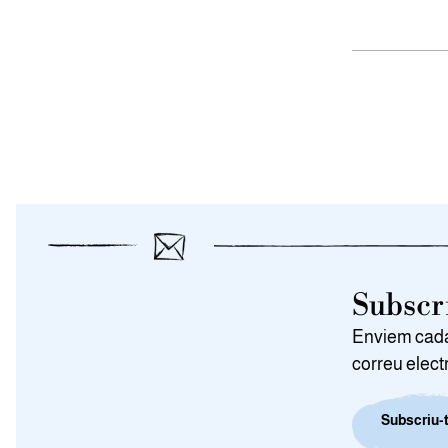
Subscri
Enviem cada 
correu elect
Subscriu-t