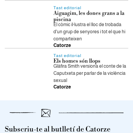
Tast editorial
Aiguagim, les dones grans a la
piscina
El còmic il·lustra el lloc de trobada
d'un grup de senyores i tot el que hi
comparteixen
Catorze
Tast editorial
Els homes són llops
Glàfira Smith versiona el conte de la
Caputxeta per parlar de la violència
sexual
Catorze
Subscriu-te al butlletí de Catorze