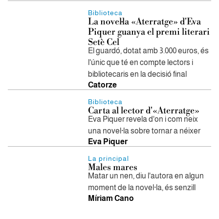
Biblioteca
La novel·la «Aterratge» d'Eva
Piquer guanya el premi literari
Setè Cel
El guardó, dotat amb 3.000 euros, és
l'únic que té en compte lectors i
bibliotecaris en la decisió final
Catorze
Biblioteca
Carta al lector d'«Aterratge»
Eva Piquer revela d'on i com neix
una novel·la sobre tornar a néixer
Eva Piquer
La principal
Males mares
Matar un nen, diu l'autora en algun
moment de la novel·la, és senzill
Míriam Cano